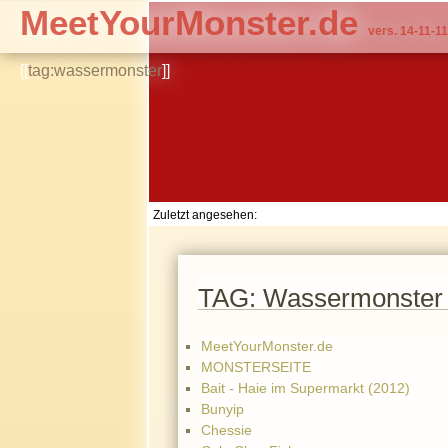
MeetYourMonster.de
vers. 14-11-11
[[
tag:wassermonster
]]
Zuletzt angesehen:
TAG: Wassermonster
MeetYourMonster.de
MONSTERSEITE
Bait - Haie im Supermarkt (2012)
Bunyip
Chessie