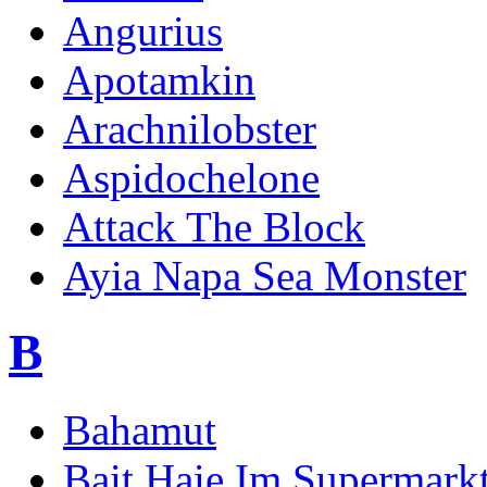
Angurius
Apotamkin
Arachnilobster
Aspidochelone
Attack The Block
Ayia Napa Sea Monster
B
Bahamut
Bait Haie Im Supermark