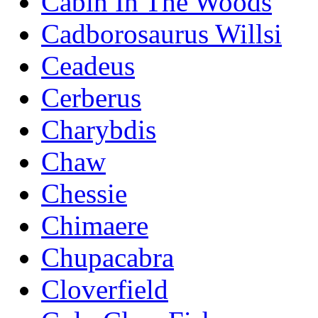
Cabin In The Woods
Cadborosaurus Willsi
Ceadeus
Cerberus
Charybdis
Chaw
Chessie
Chimaere
Chupacabra
Cloverfield