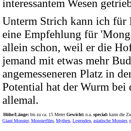
interessantem Wesen getrie
Unterm Strich kann ich für
eine Empfehlung für 'Mong
allein schon, weil er die H
jemand mit etwas mehr Bud
angemesseneren Platz in der
Potential hat der Wurm bei
allemal.
Höhe/Länge:
bis zu ca. 15 Meter
Gewicht:
n.a.
special:
kann die Zu
Giant Monster
,
Monsterfilm
,
Mythen
,
Legenden
,
asiatische Monster
,