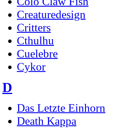
Colo Claw Fish
Creaturedesign
Critters
Cthulhu
Cuelebre
Cykor
D
Das Letzte Einhorn
Death Kappa