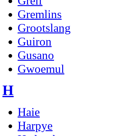
Greif
Gremlins
Grootslang
Guiron
Gusano
Gwoemul
H
Haie
Harpye