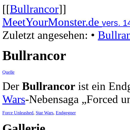
[[
Bullrancor
]]
MeetYourMonster.de
vers. 1
Zuletzt angesehen:
•
Bullra
Bullrancor
Quelle
Der
Bullrancor
ist ein End
Wars
-Nebensaga „Forced un
Force Unleashed
,
Star Wars
,
Endgegner
Gallerie