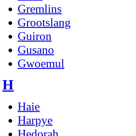
Gremlins
Grootslang
Guiron
Gusano
Gwoemul
H
Haie
Harpye
Hedorah