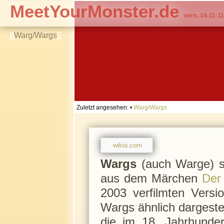
MeetYourMonster.de
vers. 14-11-11
[[
Warg/Wargs
]]
Zuletzt angesehen:
•
Warg/Wargs
wikia.com
Wargs
(auch Warge) si
aus dem Märchen
Der
2003 verfilmten Vers
Wargs ähnlich dargestel
die im 18. Jahrhund