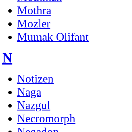
Mothra
Mozler
Mumak Olifant
N
Notizen
Naga
Nazgul
Necromorph
Negadon