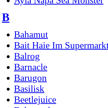
Ayia Napa Sea Monster
B
Bahamut
Bait Haie Im Supermark
Balrog
Barnacle
Barugon
Basilisk
Beetlejuice