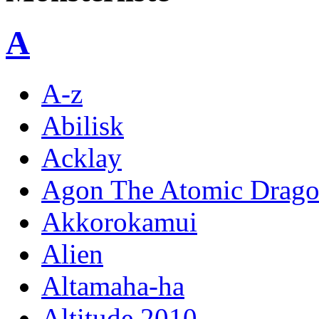
A
A-z
Abilisk
Acklay
Agon The Atomic Drag
Akkorokamui
Alien
Altamaha-ha
Altitude 2010