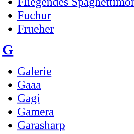
Fliegendes Spaghettimon
Fuchur
Frueher
G
Galerie
Gaaa
Gagi
Gamera
Garasharp