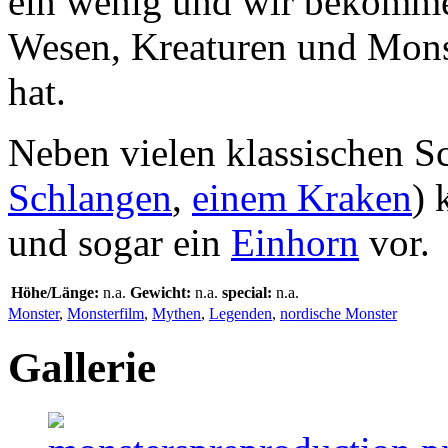
ein wenig und wir bekommen
Wesen, Kreaturen und Monst
hat.
Neben vielen klassischen S
Schlangen
,
einem Kraken
) 
und sogar ein
Einhorn
vor.
Höhe/Länge:
n.a.
Gewicht:
n.a.
special:
n.a.
Monster
,
Monsterfilm
,
Mythen
,
Legenden
,
nordische Monster
Gallerie