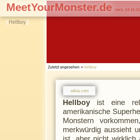
MeetYourMonster.de
vers. 14-11-11
[[
Hellboy
]]
Zuletzt angesehen:
•
Hellboy
wikia.com
Hellboy
ist eine rel
amerikanische Superhel
Monstern vorkommen,
merkwürdig aussieht u
ist, aber nicht wirklich