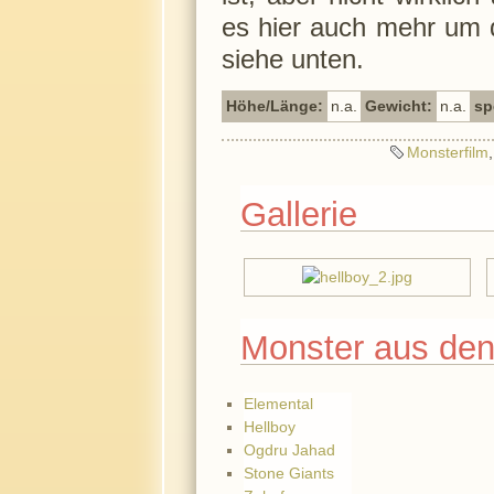
es hier auch mehr um
siehe unten.
Höhe/Länge:
n.a.
Gewicht:
n.a.
sp
Monsterfilm
Gallerie
Monster aus den
Elemental
Hellboy
Ogdru Jahad
Stone Giants