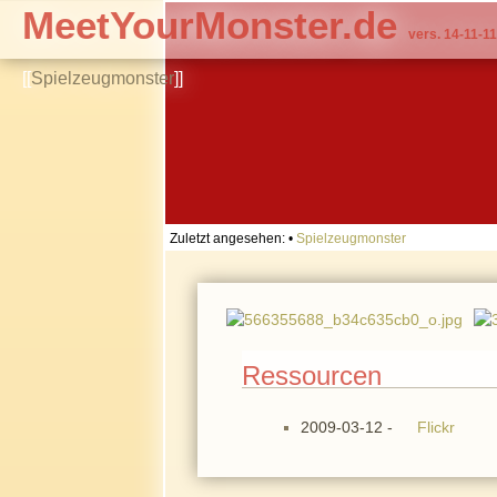
MeetYourMonster.de
vers. 14-11-11
[[
Spielzeugmonster
]]
Zuletzt angesehen:
•
Spielzeugmonster
Ressourcen
2009-03-12 -
Flickr