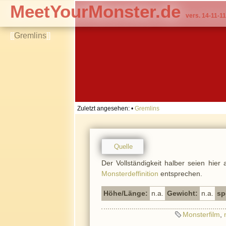
MeetYourMonster.de
vers. 14-11-11
[[
Gremlins
]]
Zuletzt angesehen:
•
Gremlins
Quelle
Der Vollständigkeit halber seien hier
Monsterdeffinition
entsprechen.
Höhe/Länge:
n.a.
Gewicht:
n.a.
sp
Monsterfilm
,