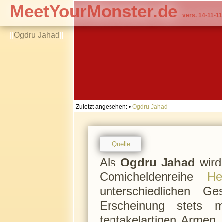
MeetYourMonster.de
vers. 14-11-11
[[
Ogdru Jahad
]]
Zuletzt angesehen:
•
Ogdru Jahad
Quelle
Als
Ogdru Jahad
wird
Comicheldenreihe
He
unterschiedlichen Ge
Erscheinung stets 
tentakelartigen Armen