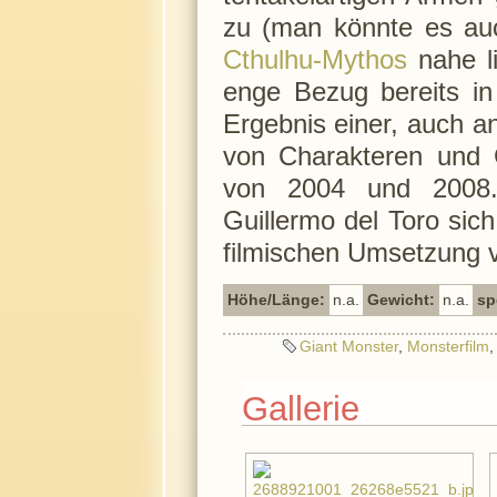
zu (man könnte es auc
Cthulhu-Mythos
nahe li
enge Bezug bereits in
Ergebnis einer, auch an
von Charakteren und 
von 2004 und 2008.
Guillermo del Toro sic
filmischen Umsetzung v
Höhe/Länge:
n.a.
Gewicht:
n.a.
sp
Giant Monster
,
Monsterfilm
Gallerie