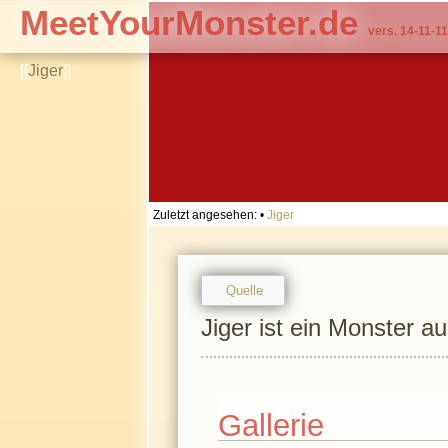
MeetYourMonster.de
vers. 14-11-11
[[
Jiger
]]
Zuletzt angesehen:
•
Jiger
Quelle
Jiger ist ein Monster a
Gallerie