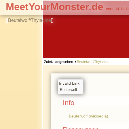
MeetYourMonster.de
vers. 14-11-11
[[
Beutelwolf/Thylacine
]]
Zuletzt angesehen:
•
Beutelwolf/Thylacine
Invalid Link
Beutelwolf
Info
Beutelwolf (wikipedia)