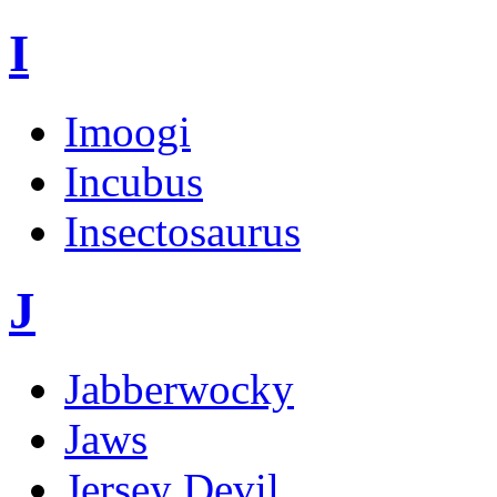
I
Imoogi
Incubus
Insectosaurus
J
Jabberwocky
Jaws
Jersey Devil