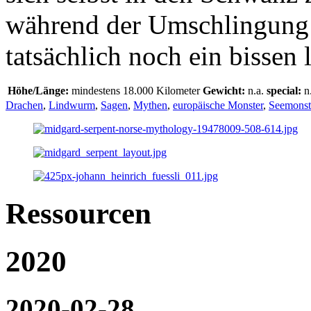
während der Umschlingung d
tatsächlich noch ein bissen 
Höhe/Länge:
mindestens 18.000 Kilometer
Gewicht:
n.a.
special:
n
Drachen
,
Lindwurm
,
Sagen
,
Mythen
,
europäische Monster
,
Seemonst
Ressourcen
2020
2020-02-28