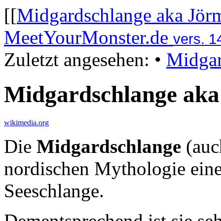
[[
Midgardschlange aka Jör
MeetYourMonster.de
vers. 1
Zuletzt angesehen:
•
Midgar
Midgardschlange ak
wikimedia.org
Die
Midgardschlange
(auc
nordischen Mythologie eine
Seeschlange.
Dementsprechend ist sie seh