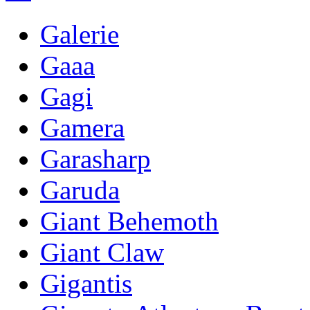
Galerie
Gaaa
Gagi
Gamera
Garasharp
Garuda
Giant Behemoth
Giant Claw
Gigantis