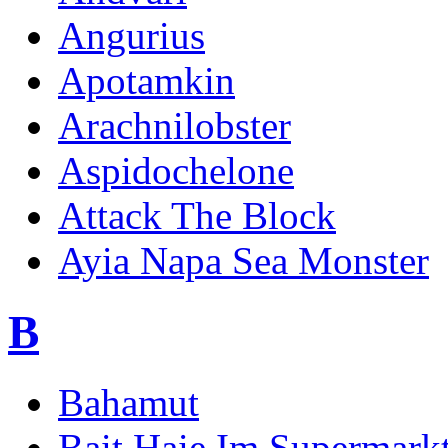
Angurius
Apotamkin
Arachnilobster
Aspidochelone
Attack The Block
Ayia Napa Sea Monster
B
Bahamut
Bait Haie Im Supermark