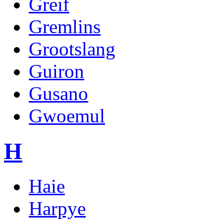
Greif
Gremlins
Grootslang
Guiron
Gusano
Gwoemul
H
Haie
Harpye