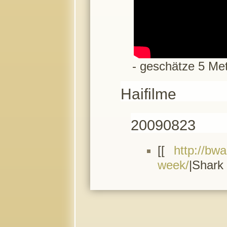
- geschätze 5 Met
Haifilme
20090823
[[
http://bw
week/
|Shark