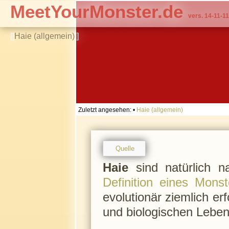
MeetYourMonster.de
vers. 14-11-11
[[
Haie (allgemein)
]]
Zuletzt angesehen:
•
Haie (allgemein)
Quelle
Haie
sind natürlich n
Definition eines Monst
evolutionär ziemlich erf
und biologischen Leben