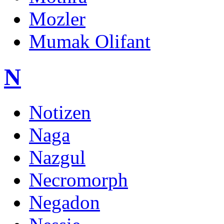
Mozler
Mumak Olifant
N
Notizen
Naga
Nazgul
Necromorph
Negadon