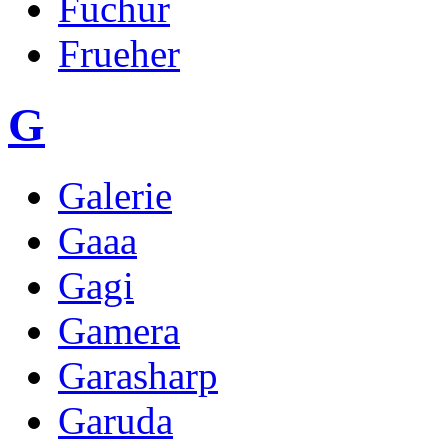
Fuchur
Frueher
G
Galerie
Gaaa
Gagi
Gamera
Garasharp
Garuda