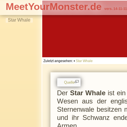
MeetYourMonster.de
vers. 14-11-11
[[
Star Whale
]]
Zuletzt angesehen:
•
Star Whale
Quelle
Der
Star Whale
ist ein
Wesen aus der englisc
Sternenwale besitzen 
und ihr Schwanz endet
Armen.