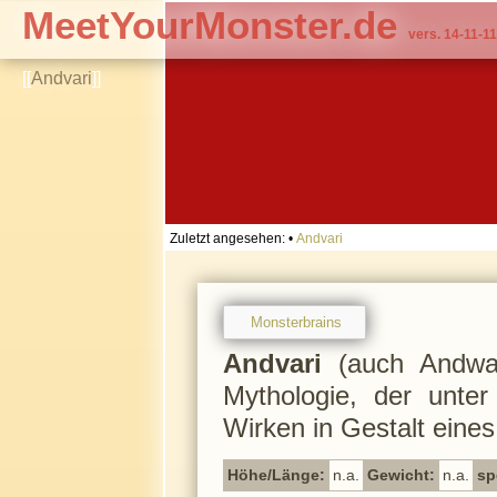
MeetYourMonster.de
vers. 14-11-11
[[
Andvari
]]
Zuletzt angesehen:
•
Andvari
Monsterbrains
Andvari
(auch Andwar
Mythologie, der unte
Wirken in Gestalt eine
Höhe/Länge:
n.a.
Gewicht:
n.a.
sp