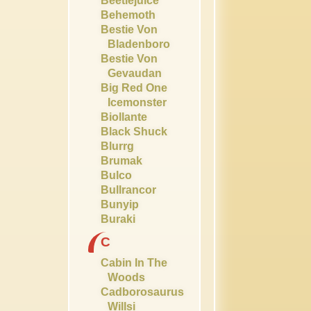
Beetlejuice
Behemoth
Bestie Von
Bladenboro
Bestie Von
Gevaudan
Big Red One
Icemonster
Biollante
Black Shuck
Blurrg
Brumak
Bulco
Bullrancor
Bunyip
Buraki
C
Cabin In The
Woods
Cadborosaurus
Willsi