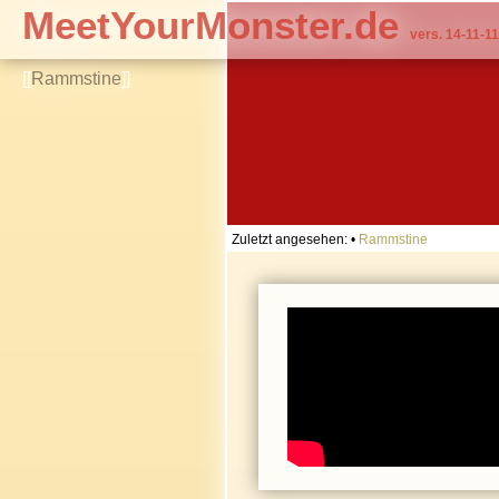
MeetYourMonster.de
vers. 14-11-11
[[
Rammstine
]]
Zuletzt angesehen:
•
Rammstine