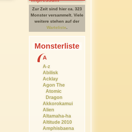
Zur Zeit sind hier ca. 323
Monster versammelt. Viele
weitere stehen auf der
Warteliste
.
Monsterliste
A
A-z
Abilisk
Acklay
Agon The
Atomic
Dragon
Akkorokamui
Alien
Altamaha-ha
Altitude 2010
Amphisbaena