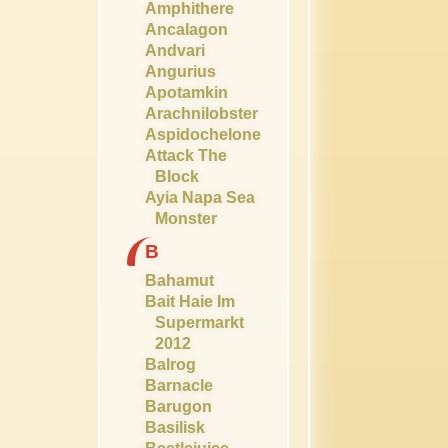
Amphithere
Ancalagon
Andvari
Angurius
Apotamkin
Arachnilobster
Aspidochelone
Attack The
Block
Ayia Napa Sea
Monster
B
Bahamut
Bait Haie Im
Supermarkt
2012
Balrog
Barnacle
Barugon
Basilisk