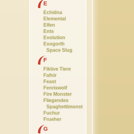
E
Echidna
Elemental
Elfen
Ents
Evolution
Exogorth
Space Slug
F
Fiktive Tiere
Fafnir
Feast
Fenriswolf
Fire Monster
Fliegendes
Spaghettimonster
Fuchur
Frueher
G