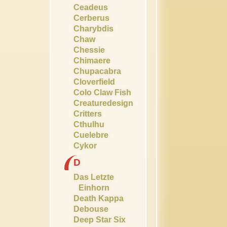
Ceadeus
Cerberus
Charybdis
Chaw
Chessie
Chimaere
Chupacabra
Cloverfield
Colo Claw Fish
Creaturedesign
Critters
Cthulhu
Cuelebre
Cykor
D
Das Letzte
Einhorn
Death Kappa
Debouse
Deep Star Six