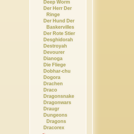
Deep Worm
Der Herr Der
Ringe
Der Hund Der
Baskervilles
Der Rote Stier
Desghidorah
Destroyah
Devourer
Dianoga
Die Fliege
Dobhar-chu
Dogora
Drachen
Draco
Dragonsnake
Dragonwars
Draugr
Dungeons
Dragons
Dracorex