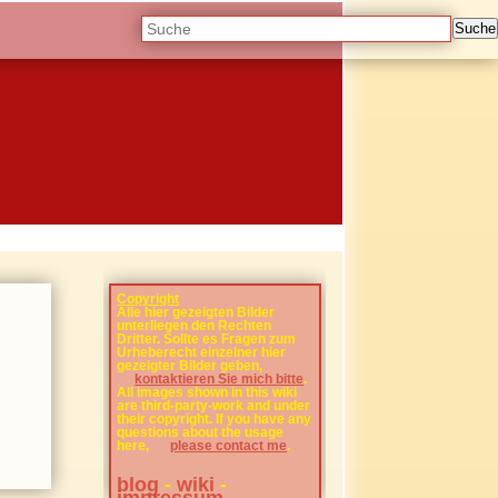
Suche
Copyright
Alle hier gezeigten Bilder
unterliegen den Rechten
Dritter. Sollte es Fragen zum
Urheberecht einzelner hier
gezeigter Bilder geben,
kontaktieren Sie mich bitte
.
All images shown in this wiki
are third-party-work and under
their copyright. If you have any
questions about the usage
here,
please contact me
.
blog
-
wiki
-
impressum