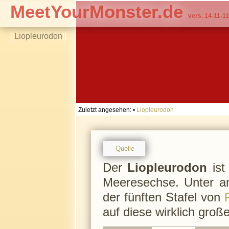
MeetYourMonster.de
vers. 14-11-11
[[
Liopleurodon
]]
Zuletzt angesehen:
•
Liopleurodon
Quelle
Der
Liopleurodon
ist
Meeresechse. Unter an
der fünften Stafel von
auf diese wirklich gro