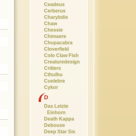
Ceadeus
Cerberus
Charybdis
Chaw
Chessie
Chimaere
Chupacabra
Cloverfield
Colo Claw Fish
Creaturedesign
Critters
Cthulhu
Cuelebre
Cykor
D
Das Letzte
Einhorn
Death Kappa
Debouse
Deep Star Six