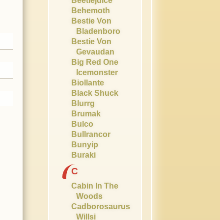
Beetlejuice
Behemoth
Bestie Von
Bladenboro
Bestie Von
Gevaudan
Big Red One
Icemonster
Biollante
Black Shuck
Blurrg
Brumak
Bulco
Bullrancor
Bunyip
Buraki
C
Cabin In The
Woods
Cadborosaurus
Willsi