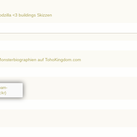
dzilla <3 buildings Skizzen
Monsterbiographien auf TohoKingdom.com
team-
ckr)