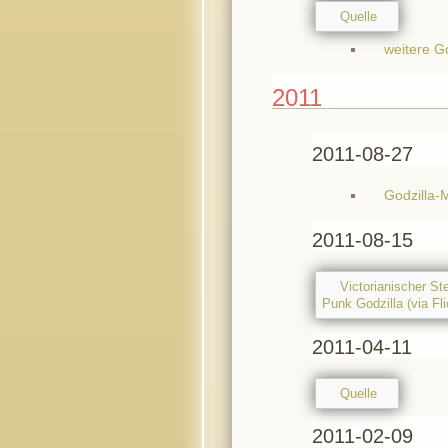
Quelle
weitere Go
2011
2011-08-27
Godzilla-
2011-08-15
Victorianischer S
Punk Godzilla (via Fli
2011-04-11
Quelle
2011-02-09