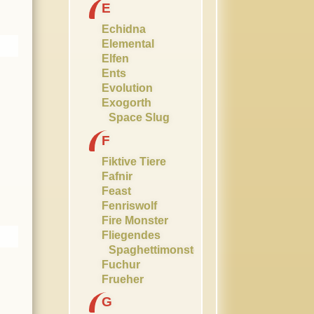
E
Echidna
Elemental
Elfen
Ents
Evolution
Exogorth
Space Slug
F
Fiktive Tiere
Fafnir
Feast
Fenriswolf
Fire Monster
Fliegendes
Spaghettimonster
Fuchur
Frueher
G