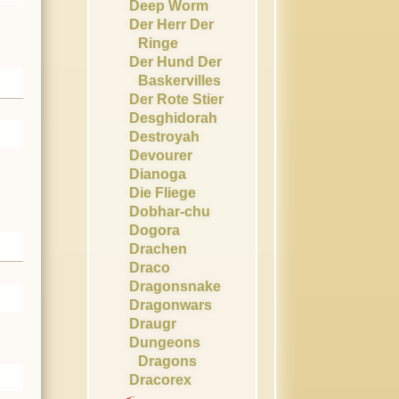
Deep Worm
Der Herr Der
Ringe
Der Hund Der
Baskervilles
Der Rote Stier
Desghidorah
Destroyah
Devourer
Dianoga
Die Fliege
Dobhar-chu
Dogora
Drachen
Draco
Dragonsnake
Dragonwars
Draugr
Dungeons
Dragons
Dracorex