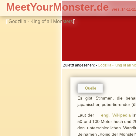
MeetYourMonster.de
vers. 14-11-11
[[
Godzilla - King of all Monsters
]]
Zuletzt angesehen:
•
Godzilla - King of all M
Quelle
Es gibt Stimmen, die behau
japanischer, pubertierender (ü
Laut der
engl. Wikipedia
is
50 und 100 Meter hoch und 20 
den unterschiedlichen Wandlu
Beinamen „König der Monster“ 