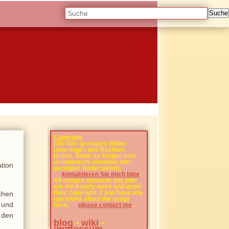
Suche
Copyright
Alle hier gezeigten Bilder
unterliegen den Rechten
Dritter. Sollte es Fragen zum
Urheberecht einzelner hier
tion
gezeigter Bilder geben,
kontaktieren Sie mich bitte
.
All images shown in this wiki
are third-party-work and under
their copyright. If you have any
chen
questions about the usage
 und
here,
please contact me
.
 den
blog
-
wiki
-
impressum