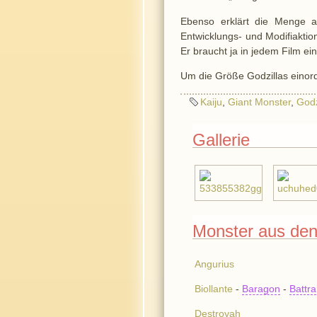
Ebenso erklärt die Menge a
Entwicklungs- und Modifiaktion
Er braucht ja in jedem Film ei
Um die Größe Godzillas einor
Kaiju
,
Giant Monster
,
Godz
Gallerie
Monster aus den
Angurius
Biollante
-
Baragon
-
Battra
Destroyah