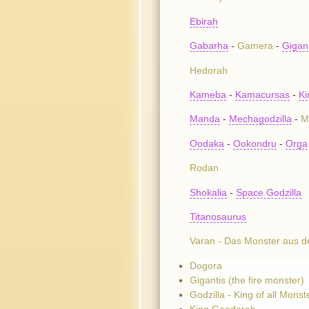
Ebirah
Gabarha
-
Gamera
-
Gigan
Hedorah
Kameba
-
Kamacursas
-
Ki
Manda
-
Mechagodzilla
-
M
Oodaka
-
Ookondru
-
Orga
Rodan
Shokalia
-
Space Godzilla
Titanosaurus
Varan - Das Monster aus de
Dogora
Gigantis (the fire monster)
Godzilla - King of all Monst
King Geedorah