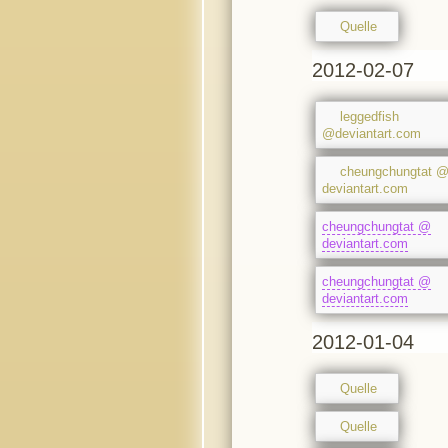
Quelle
2012-02-07
leggedfish
@deviantart.com
cheungchungtat 
deviantart.com
cheungchungtat @
deviantart.com
cheungchungtat @
deviantart.com
2012-01-04
Quelle
Quelle