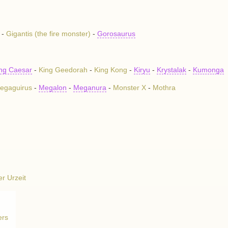
-
Gigantis (the fire monster)
-
Gorosaurus
ng Caesar
-
King Geedorah
-
King Kong
-
Kiryu
-
Krystalak
-
Kumonga
egaguirus
-
Megalon
-
Meganura
-
Monster X
-
Mothra
r Urzeit
ers