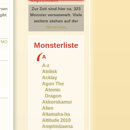
rsen
Zur Zeit sind hier ca. 323
gibt.
Monster versammelt. Viele
weitere stehen auf der
Warteliste
.
FMO
Monsterliste
A
A-z
Abilisk
Acklay
Agon The
Atomic
Dragon
Akkorokamui
Alien
Altamaha-ha
Altitude 2010
Amphisbaena