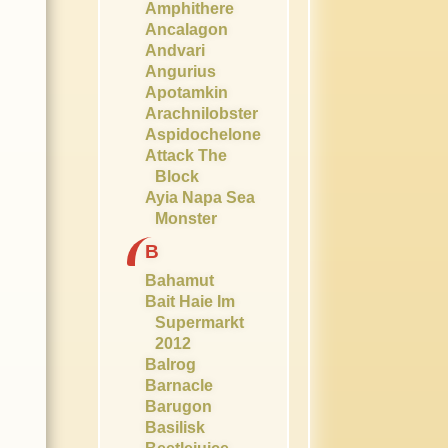
Amphithere
Ancalagon
Andvari
Angurius
Apotamkin
Arachnilobster
Aspidochelone
Attack The
Block
Ayia Napa Sea
Monster
B
Bahamut
Bait Haie Im
Supermarkt
2012
Balrog
Barnacle
Barugon
Basilisk