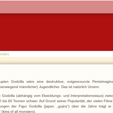
onsters
pten Godzilla wäre eine destruktive, outgescourcte Penisimagina
berwiegend männlicher) Jugendlicher. Das ist natürlich Unsinn.
t Godzilla (abhängig vom Etwicklungs- und Interpretationsstaus) zwis
bis 60 Tonnen schwer. Auf Grund seiner Popularität, der vielen Filme
ngen der Figur Godzilla (japan. „gojira“) über die Jahre trägt er
(king of all monsters).