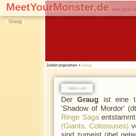
MeetYourMonster.de
vers. 14-11-11
[[
Graug
]]
Zuletzt angesehen:
•
Graug
wikia.com
Der
Graug
ist eine t
'Shadow of Mordor' (d
Ringe Saga
entstammt.
(Giants, Colossuses)
v
sind zumeist übel gela