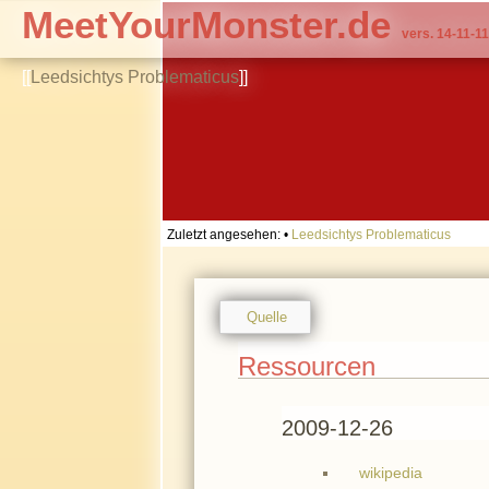
MeetYourMonster.de
vers. 14-11-11
[[
Leedsichtys Problematicus
]]
Zuletzt angesehen:
•
Leedsichtys Problematicus
Quelle
Ressourcen
2009-12-26
wikipedia