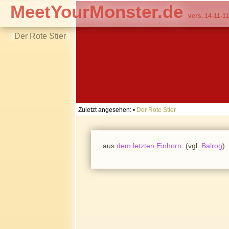
MeetYourMonster.de
vers. 14-11-11
[[
Der Rote Stier
]]
Zuletzt angesehen:
•
Der Rote Stier
aus
dem letzten Einhorn
. (vgl.
Balrog
)