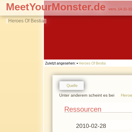
MeetYourMonster.de
vers. 14-11-11
[[
Heroes Of Bestia
]]
Zuletzt angesehen:
•
Heroes Of Bestia
Quelle
Unter anderem scheint es bei
Heroe
Ressourcen
2010-02-28