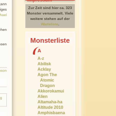
kann
Zur Zeit sind hier ca. 323
iges
Monster versammelt. Viele
hael
weitere stehen auf der
Warteliste
.
sehen
Monsterliste
esen
A
A-z
Abilisk
Acklay
pson
Agon The
Atomic
Dragon
Akkorokamui
Alien
Altamaha-ha
Altitude 2010
Amphisbaena