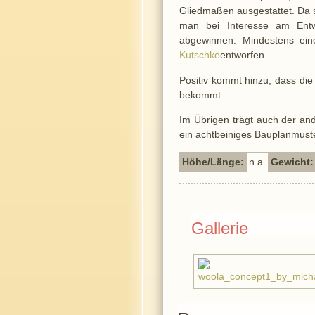
Gliedmaßen ausgestattet. Da s
man bei Interesse am Entwi
abgewinnen. Mindestens ei
Kutschke
entworfen.
Positiv kommt hinzu, dass die
bekommt.
Im Übrigen trägt auch der and
ein achtbeiniges Bauplanmuste
Höhe/Länge:
n.a.
Gewicht:
Gallerie