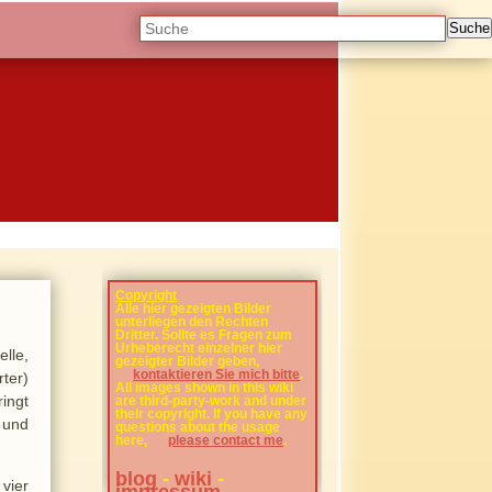
Suche
Copyright
Alle hier gezeigten Bilder
unterliegen den Rechten
Dritter. Sollte es Fragen zum
Urheberecht einzelner hier
elle,
gezeigter Bilder geben,
kontaktieren Sie mich bitte
.
ter)
All images shown in this wiki
ingt
are third-party-work and under
their copyright. If you have any
 und
questions about the usage
here,
please contact me
.
blog
-
wiki
-
 vier
impressum