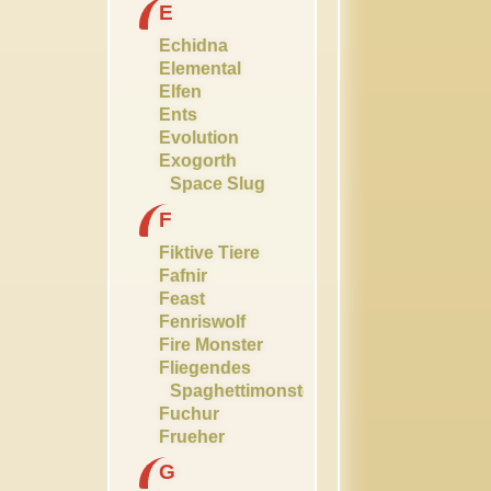
E
Echidna
Elemental
Elfen
Ents
Evolution
Exogorth
Space Slug
F
Fiktive Tiere
Fafnir
Feast
Fenriswolf
Fire Monster
Fliegendes
Spaghettimonster
Fuchur
Frueher
G