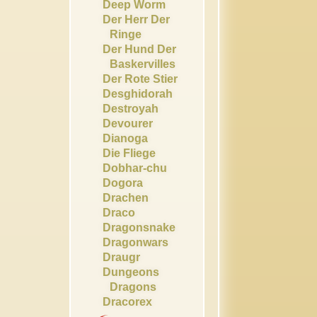
Deep Worm
Der Herr Der
Ringe
Der Hund Der
Baskervilles
Der Rote Stier
Desghidorah
Destroyah
Devourer
Dianoga
Die Fliege
Dobhar-chu
Dogora
Drachen
Draco
Dragonsnake
Dragonwars
Draugr
Dungeons
Dragons
Dracorex