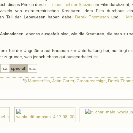
ich dieses Prinzip durch
einen Teil der Spezies
im Film durchzieht, 
ckeln von extraterestrischen Kreaturen, dem Film durchaus ein
nen Teil der Lebewesen haben dabei
Derek Thompson
und
Mic
 Animationen, ebenso ausgefeilt sind, wie die Kreaturen, die man zu 
ere Teil der Ungetüme auf Barsoom zur Unterhaltung bei, nur liegt di
r zugrunde, was jedoch ebnso gut ausgearbeitet ist.
n.a.
special:
n.a.
Monsterfilm
,
John Carter
,
Creaturedesign
,
Derek Thom