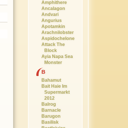
Amphithere
Ancalagon
Andvari
Angurius
Apotamkin
Arachnilobster
Aspidochelone
Attack The
Block
Ayia Napa Sea
Monster
B
Bahamut
Bait Haie Im
Supermarkt
2012
Balrog
Barnacle
Barugon
Basilisk