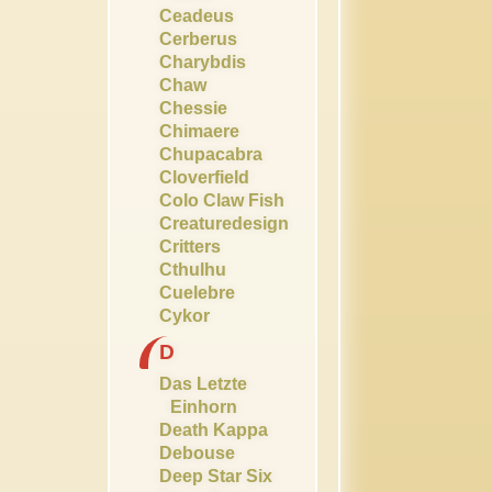
Ceadeus
Cerberus
Charybdis
Chaw
Chessie
Chimaere
Chupacabra
Cloverfield
Colo Claw Fish
Creaturedesign
Critters
Cthulhu
Cuelebre
Cykor
D
Das Letzte
Einhorn
Death Kappa
Debouse
Deep Star Six