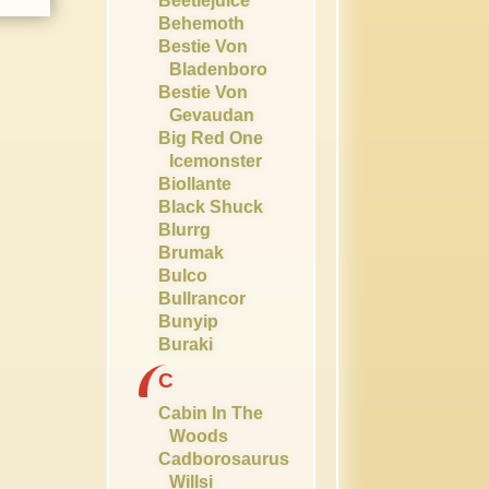
Beetlejuice
Behemoth
Bestie Von
Bladenboro
Bestie Von
Gevaudan
Big Red One
Icemonster
Biollante
Black Shuck
Blurrg
Brumak
Bulco
Bullrancor
Bunyip
Buraki
C
Cabin In The
Woods
Cadborosaurus
Willsi