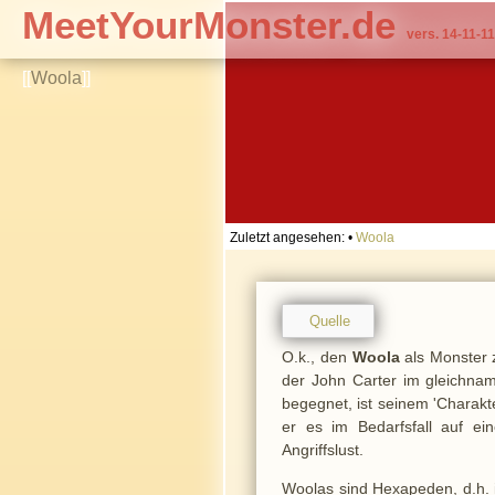
MeetYourMonster.de
vers. 14-11-11
[[
Woola
]]
Zuletzt angesehen:
•
Woola
Quelle
O.k., den
Woola
als Monster z
der John Carter im gleichnam
begegnet, ist seinem 'Charak
er es im Bedarfsfall auf ei
Angriffslust.
Woolas sind Hexapeden, d.h. i