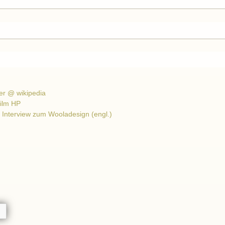
m
er @ wikipedia
Film HP
 Interview zum Wooladesign (engl.)