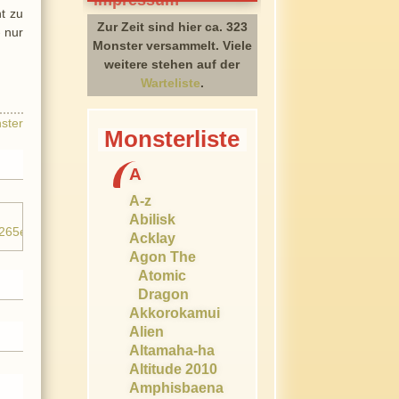
t zu
Zur Zeit sind hier ca. 323
- nur
Monster versammelt. Viele
weitere stehen auf der
Warteliste
.
ster
Monsterliste
A
A-z
Abilisk
Acklay
Agon The
Atomic
Dragon
Akkorokamui
Alien
Altamaha-ha
Altitude 2010
Amphisbaena