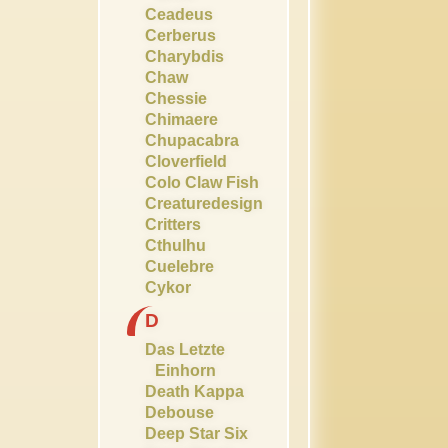
Ceadeus
Cerberus
Charybdis
Chaw
Chessie
Chimaere
Chupacabra
Cloverfield
Colo Claw Fish
Creaturedesign
Critters
Cthulhu
Cuelebre
Cykor
D
Das Letzte
Einhorn
Death Kappa
Debouse
Deep Star Six