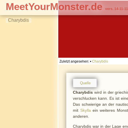
MeetYourMonster.de
vers. 14-11-11
[[
Charybdis
]]
Zuletzt angesehen:
•
Charybdis
Quelle
Charybdis
wird in der griech
verschlucken kann. Es ist ei
Das schwierige an der nautis
mit
Skylla
ein weiteres Monst
anderen.
Charybdis war in der Lage e