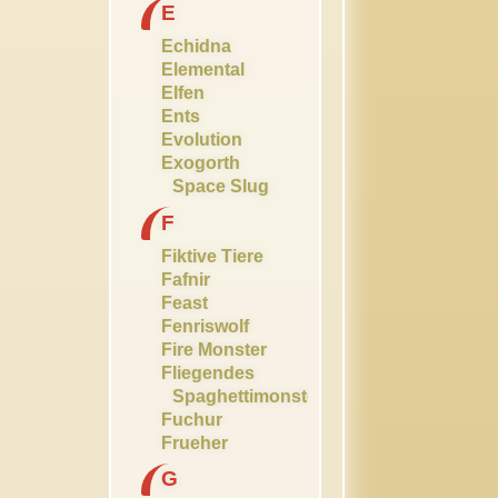
E
Echidna
Elemental
Elfen
Ents
Evolution
Exogorth
Space Slug
F
Fiktive Tiere
Fafnir
Feast
Fenriswolf
Fire Monster
Fliegendes
Spaghettimonster
Fuchur
Frueher
G