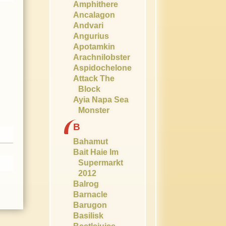
Amphithere
Ancalagon
Andvari
Angurius
Apotamkin
Arachnilobster
Aspidochelone
Attack The
Block
Ayia Napa Sea
Monster
B
Bahamut
Bait Haie Im
Supermarkt
2012
Balrog
Barnacle
Barugon
Basilisk