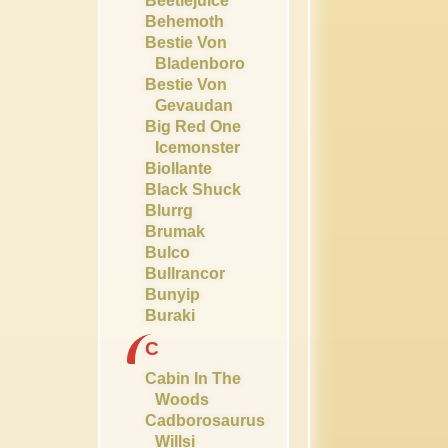
Beetlejuice
Behemoth
Bestie Von
Bladenboro
Bestie Von
Gevaudan
Big Red One
Icemonster
Biollante
Black Shuck
Blurrg
Brumak
Bulco
Bullrancor
Bunyip
Buraki
C
Cabin In The
Woods
Cadborosaurus
Willsi