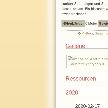
starken Strömungen und Strud
fassen bekam. Ein bisschen wi
etwas trockener.
Höhe/Länge:
0 Meter
Gewi
Mythen
,
Sagen
,
Gallerie
Ressourcen
2020
2020-02-17