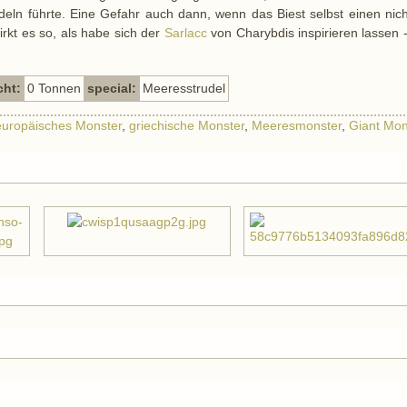
eln führte. Eine Gefahr auch dann, wenn das Biest selbst einen nich
rkt es so, als habe sich der
Sarlacc
von Charybdis inspirieren lassen 
cht:
0 Tonnen
special:
Meeresstrudel
europäisches Monster
,
griechische Monster
,
Meeresmonster
,
Giant Mon