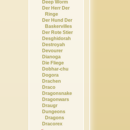
Deep Worm
Der Herr Der
Ringe
Der Hund Der
Baskervilles
Der Rote Stier
Desghidorah
Destroyah
Devourer
Dianoga
Die Fliege
Dobhar-chu
Dogora
Drachen
Draco
Dragonsnake
Dragonwars
Draugr
Dungeons
Dragons
Dracorex