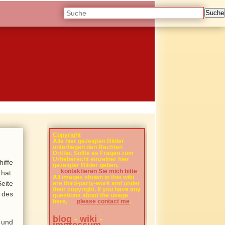
Suche
Copyright
Alle hier gezeigten Bilder
unterliegen den Rechten
Dritter. Sollte es Fragen zum
Urheberecht einzelner hier
iffe
gezeigter Bilder geben,
kontaktieren Sie mich bitte
.
hat.
All images shown in this wiki
eite
are third-party-work and under
their copyright. If you have any
 des
questions about the usage
here,
please contact me
.
blog
-
wiki
-
 und
impressum