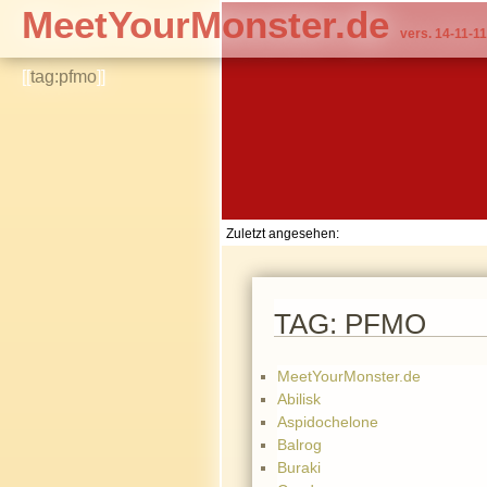
MeetYourMonster.de
vers. 14-11-11
[[
tag:pfmo
]]
Zuletzt angesehen:
TAG: PFMO
MeetYourMonster.de
Abilisk
Aspidochelone
Balrog
Buraki