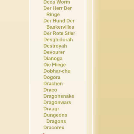
Deep Worm
Der Herr Der
Ringe
Der Hund Der
Baskervilles
Der Rote Stier
Desghidorah
Destroyah
Devourer
Dianoga
Die Fliege
Dobhar-chu
Dogora
Drachen
Draco
Dragonsnake
Dragonwars
Draugr
Dungeons
Dragons
Dracorex