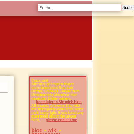
Suche
Copyright
Alle hier gezeigten Bilder
unterliegen den Rechten
Dritter. Sollte es Fragen zum
Urheberecht einzelner hier
gezeigter Bilder geben,
kontaktieren Sie mich bitte
.
All images shown in this wiki
are third-party-work and under
their copyright. If you have any
questions about the usage
here,
please contact me
.
blog
-
wiki
-
impressum