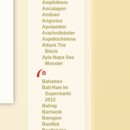
Amphithere
Ancalagon
Andvari
Angurius
Apotamkin
Arachnilobster
Aspidochelone
Attack The
Block
Ayia Napa Sea
Monster
B
Bahamut
Bait Haie Im
Supermarkt
2012
Balrog
Barnacle
Barugon
Basilisk