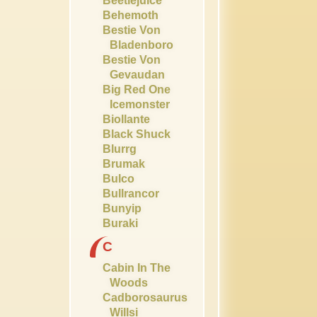
Beetlejuice
Behemoth
Bestie Von
Bladenboro
Bestie Von
Gevaudan
Big Red One
Icemonster
Biollante
Black Shuck
Blurrg
Brumak
Bulco
Bullrancor
Bunyip
Buraki
C
Cabin In The
Woods
Cadborosaurus
Willsi