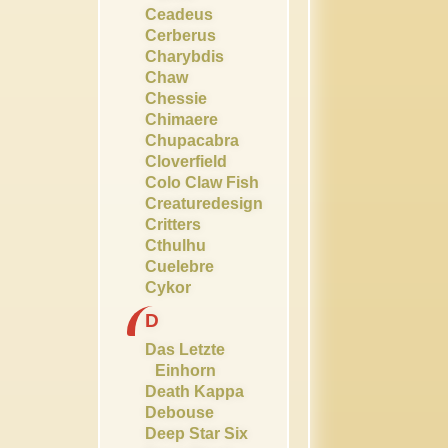
Ceadeus
Cerberus
Charybdis
Chaw
Chessie
Chimaere
Chupacabra
Cloverfield
Colo Claw Fish
Creaturedesign
Critters
Cthulhu
Cuelebre
Cykor
D
Das Letzte
Einhorn
Death Kappa
Debouse
Deep Star Six