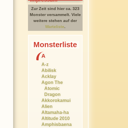
Zur Zeit sind hier ca. 323
Monster versammelt. Viele
weitere stehen auf der
Warteliste
.
Monsterliste
A
A-z
Abilisk
Acklay
Agon The
Atomic
Dragon
Akkorokamui
Alien
Altamaha-ha
Altitude 2010
Amphisbaena