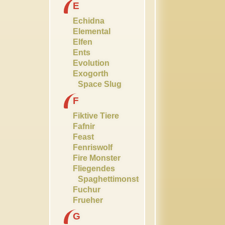
E
Echidna
Elemental
Elfen
Ents
Evolution
Exogorth
Space Slug
F
Fiktive Tiere
Fafnir
Feast
Fenriswolf
Fire Monster
Fliegendes
Spaghettimonster
Fuchur
Frueher
G