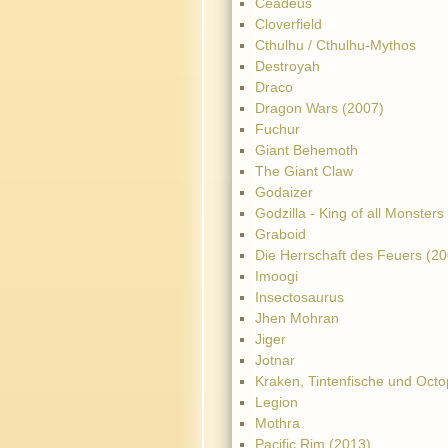
Ceadeus
Cloverfield
Cthulhu / Cthulhu-Mythos
Destroyah
Draco
Dragon Wars (2007)
Fuchur
Giant Behemoth
The Giant Claw
Godaizer
Godzilla - King of all Monsters
Graboid
Die Herrschaft des Feuers (2
Imoogi
Insectosaurus
Jhen Mohran
Jiger
Jotnar
Kraken, Tintenfische und Octo
Legion
Mothra
Pacific Rim (2013)