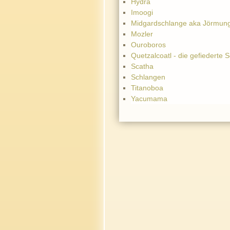
Hydra
Imoogi
Midgardschlange aka Jörmun
Mozler
Ouroboros
Quetzalcoatl - die gefiederte 
Scatha
Schlangen
Titanoboa
Yacumama