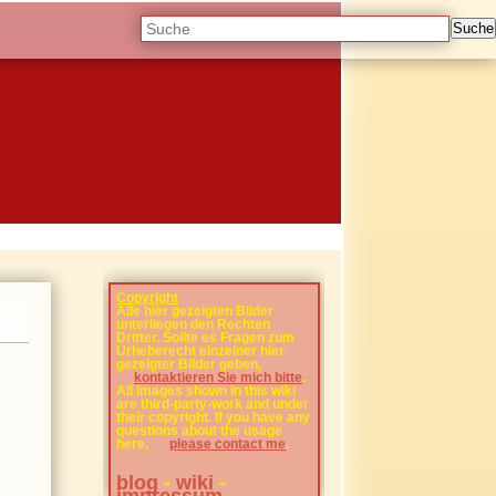
Suche
Copyright
Alle hier gezeigten Bilder
unterliegen den Rechten
Dritter. Sollte es Fragen zum
Urheberecht einzelner hier
gezeigter Bilder geben,
kontaktieren Sie mich bitte
.
All images shown in this wiki
are third-party-work and under
their copyright. If you have any
questions about the usage
here,
please contact me
.
blog
-
wiki
-
impressum