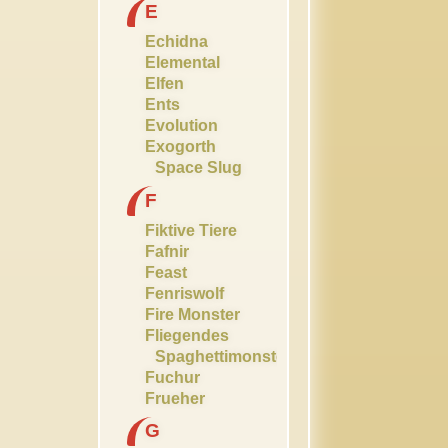
E
Echidna
Elemental
Elfen
Ents
Evolution
Exogorth
Space Slug
F
Fiktive Tiere
Fafnir
Feast
Fenriswolf
Fire Monster
Fliegendes
Spaghettimonster
Fuchur
Frueher
G