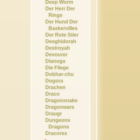
Deep Worm
Der Herr Der
Ringe
Der Hund Der
Baskervilles
Der Rote Stier
Desghidorah
Destroyah
Devourer
Dianoga
Die Fliege
Dobhar-chu
Dogora
Drachen
Draco
Dragonsnake
Dragonwars
Draugr
Dungeons
Dragons
Dracorex