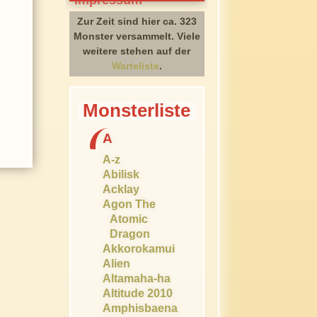
Zur Zeit sind hier ca. 323
Monster versammelt. Viele
weitere stehen auf der
Warteliste
.
Monsterliste
A
A-z
Abilisk
Acklay
Agon The
Atomic
Dragon
Akkorokamui
Alien
Altamaha-ha
Altitude 2010
Amphisbaena