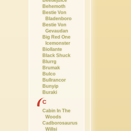
Beetlejuice
Behemoth
Bestie Von
Bladenboro
Bestie Von
Gevaudan
Big Red One
Icemonster
Biollante
Black Shuck
Blurrg
Brumak
Bulco
Bullrancor
Bunyip
Buraki
C
Cabin In The
Woods
Cadborosaurus
Willsi