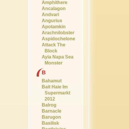
Amphithere
Ancalagon
Andvari
Angurius
Apotamkin
Arachnilobster
Aspidochelone
Attack The
Block
Ayia Napa Sea
Monster
B
Bahamut
Bait Haie Im
Supermarkt
2012
Balrog
Barnacle
Barugon
Basilisk