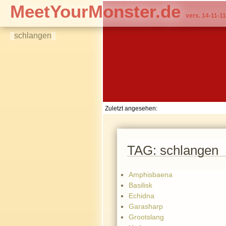
MeetYourMonster.de
vers. 14-11-11
[[
schlangen
]]
Zuletzt angesehen:
TAG: schlangen
Amphisbaena
Basilisk
Echidna
Garasharp
Grootslang