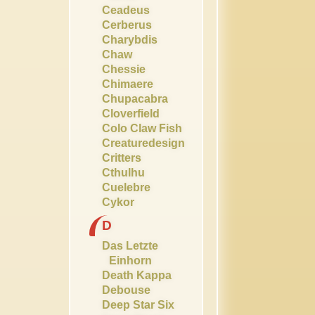
Ceadeus
Cerberus
Charybdis
Chaw
Chessie
Chimaere
Chupacabra
Cloverfield
Colo Claw Fish
Creaturedesign
Critters
Cthulhu
Cuelebre
Cykor
D
Das Letzte
Einhorn
Death Kappa
Debouse
Deep Star Six