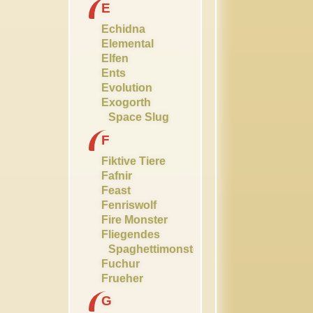
E
Echidna
Elemental
Elfen
Ents
Evolution
Exogorth
Space Slug
F
Fiktive Tiere
Fafnir
Feast
Fenriswolf
Fire Monster
Fliegendes
Spaghettimonster
Fuchur
Frueher
G