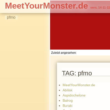
MeetYourMonster.de
vers. 14-11-11
[[
pfmo
]]
Zuletzt angesehen:
TAG: pfmo
MeetYourMonster.de
Abilisk
Aspidochelone
Balrog
Buraki