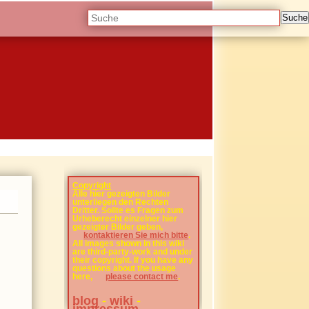
Suche
Copyright
Alle hier gezeigten Bilder
unterliegen den Rechten
Dritter. Sollte es Fragen zum
Urheberecht einzelner hier
gezeigter Bilder geben,
kontaktieren Sie mich bitte
.
All images shown in this wiki
are third-party-work and under
their copyright. If you have any
questions about the usage
here,
please contact me
.
blog
-
wiki
-
impressum