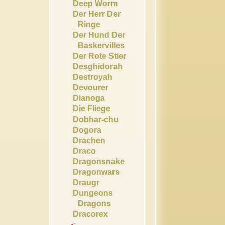
Deep Worm
Der Herr Der
Ringe
Der Hund Der
Baskervilles
Der Rote Stier
Desghidorah
Destroyah
Devourer
Dianoga
Die Fliege
Dobhar-chu
Dogora
Drachen
Draco
Dragonsnake
Dragonwars
Draugr
Dungeons
Dragons
Dracorex