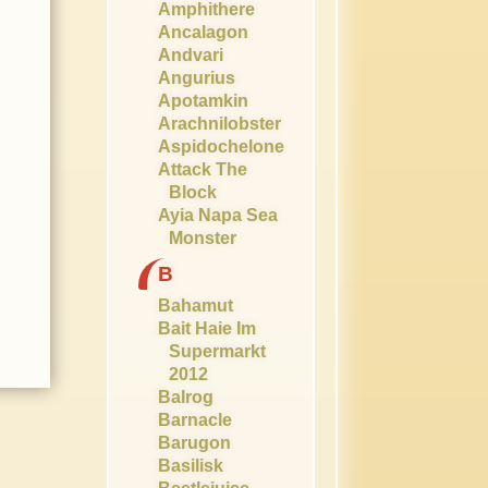
Amphithere
Ancalagon
Andvari
Angurius
Apotamkin
Arachnilobster
Aspidochelone
Attack The
Block
Ayia Napa Sea
Monster
B
Bahamut
Bait Haie Im
Supermarkt
2012
Balrog
Barnacle
Barugon
Basilisk