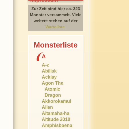
Zur Zeit sind hier ca. 323
Monster versammelt. Viele
weitere stehen auf der
Warteliste
.
Monsterliste
A
A-z
Abilisk
Acklay
Agon The
Atomic
Dragon
Akkorokamui
Alien
Altamaha-ha
Altitude 2010
Amphisbaena