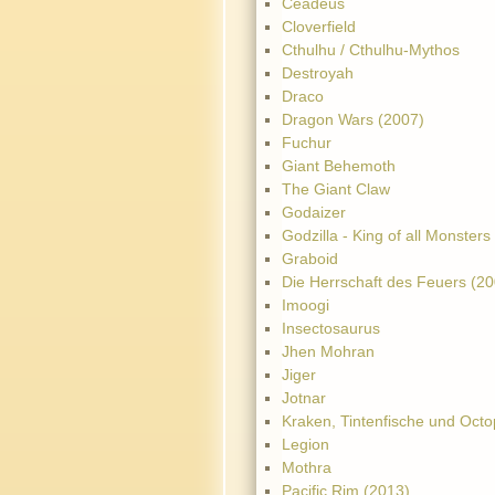
Ceadeus
Cloverfield
Cthulhu / Cthulhu-Mythos
Destroyah
Draco
Dragon Wars (2007)
Fuchur
Giant Behemoth
The Giant Claw
Godaizer
Godzilla - King of all Monsters
Graboid
Die Herrschaft des Feuers (2
Imoogi
Insectosaurus
Jhen Mohran
Jiger
Jotnar
Kraken, Tintenfische und Octo
Legion
Mothra
Pacific Rim (2013)