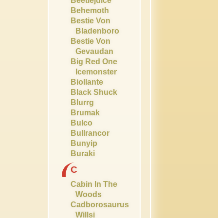
Beetlejuice
Behemoth
Bestie Von
Bladenboro
Bestie Von
Gevaudan
Big Red One
Icemonster
Biollante
Black Shuck
Blurrg
Brumak
Bulco
Bullrancor
Bunyip
Buraki
C
Cabin In The
Woods
Cadborosaurus
Willsi