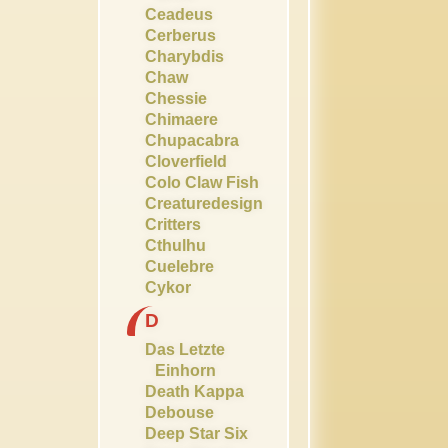
Ceadeus
Cerberus
Charybdis
Chaw
Chessie
Chimaere
Chupacabra
Cloverfield
Colo Claw Fish
Creaturedesign
Critters
Cthulhu
Cuelebre
Cykor
D
Das Letzte
Einhorn
Death Kappa
Debouse
Deep Star Six