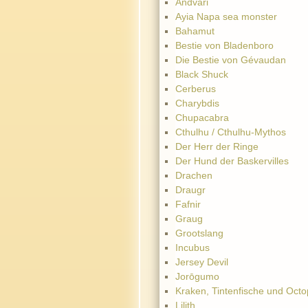
Andvari
Ayia Napa sea monster
Bahamut
Bestie von Bladenboro
Die Bestie von Gévaudan
Black Shuck
Cerberus
Charybdis
Chupacabra
Cthulhu / Cthulhu-Mythos
Der Herr der Ringe
Der Hund der Baskervilles
Drachen
Draugr
Fafnir
Graug
Grootslang
Incubus
Jersey Devil
Jorōgumo
Kraken, Tintenfische und Octo
Lilith