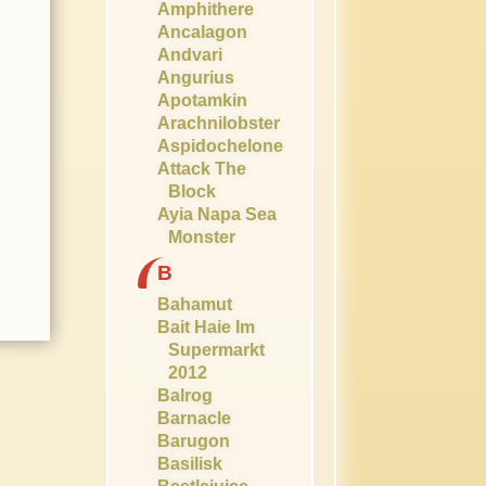
Amphithere
Ancalagon
Andvari
Angurius
Apotamkin
Arachnilobster
Aspidochelone
Attack The
Block
Ayia Napa Sea
Monster
B
Bahamut
Bait Haie Im
Supermarkt
2012
Balrog
Barnacle
Barugon
Basilisk