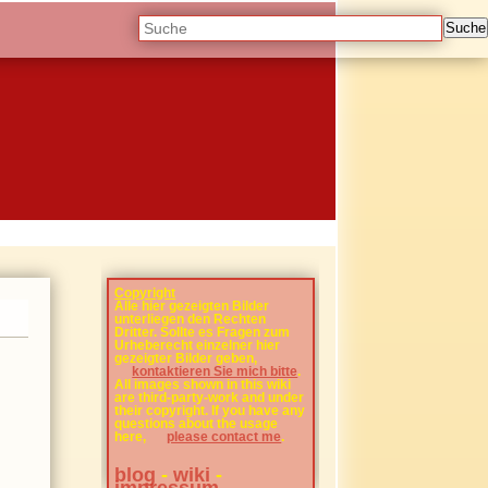
Suche
Copyright
Alle hier gezeigten Bilder
unterliegen den Rechten
Dritter. Sollte es Fragen zum
Urheberecht einzelner hier
gezeigter Bilder geben,
kontaktieren Sie mich bitte
.
All images shown in this wiki
are third-party-work and under
their copyright. If you have any
questions about the usage
here,
please contact me
.
blog
-
wiki
-
impressum