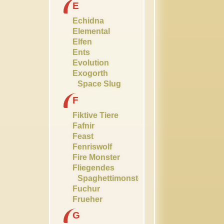
E
Echidna
Elemental
Elfen
Ents
Evolution
Exogorth
Space Slug
F
Fiktive Tiere
Fafnir
Feast
Fenriswolf
Fire Monster
Fliegendes
Spaghettimonster
Fuchur
Frueher
G