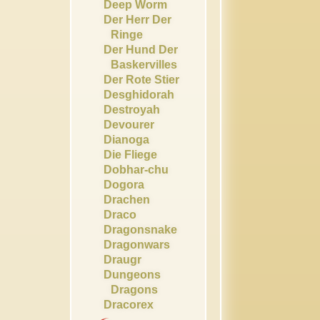
Deep Worm
Der Herr Der
Ringe
Der Hund Der
Baskervilles
Der Rote Stier
Desghidorah
Destroyah
Devourer
Dianoga
Die Fliege
Dobhar-chu
Dogora
Drachen
Draco
Dragonsnake
Dragonwars
Draugr
Dungeons
Dragons
Dracorex