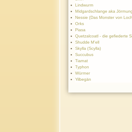
Lindwurm
Midgardschlange aka Jörmun
Nessie (Das Monster von Loc
Orks
Piasa
Quetzalcoatl - die gefiederte 
Shudde M'ell
Skylla (Scylla)
Succubus
Tiamat
Typhon
Würmer
Yilbegän