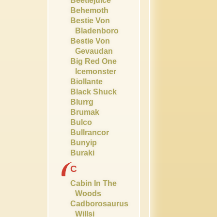
Beetlejuice
Behemoth
Bestie Von
Bladenboro
Bestie Von
Gevaudan
Big Red One
Icemonster
Biollante
Black Shuck
Blurrg
Brumak
Bulco
Bullrancor
Bunyip
Buraki
C
Cabin In The
Woods
Cadborosaurus
Willsi