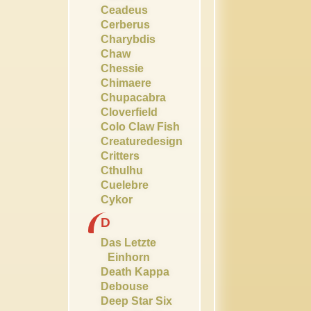
Ceadeus
Cerberus
Charybdis
Chaw
Chessie
Chimaere
Chupacabra
Cloverfield
Colo Claw Fish
Creaturedesign
Critters
Cthulhu
Cuelebre
Cykor
D
Das Letzte
Einhorn
Death Kappa
Debouse
Deep Star Six