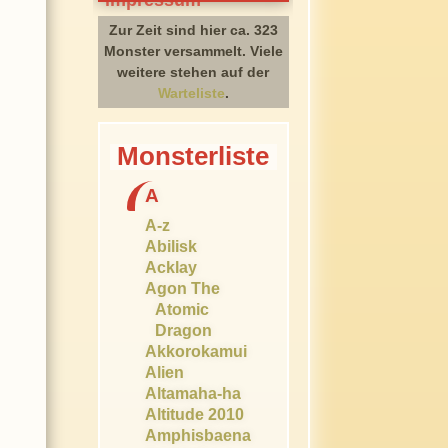
Zur Zeit sind hier ca. 323
Monster versammelt. Viele
weitere stehen auf der
Warteliste
.
Monsterliste
A
A-z
Abilisk
Acklay
Agon The
Atomic
Dragon
Akkorokamui
Alien
Altamaha-ha
Altitude 2010
Amphisbaena