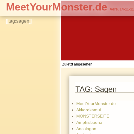
MeetYourMonster.de
vers. 14-11-11
[[
tag:sagen
]]
Zuletzt angesehen:
TAG: Sagen
MeetYourMonster.de
Akkorokamui
MONSTERSEITE
Amphisbaena
Ancalagon