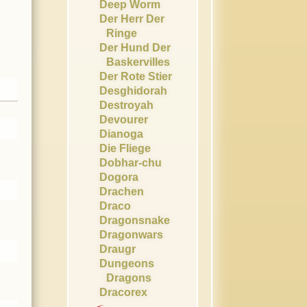
Deep Worm
Der Herr Der
Ringe
Der Hund Der
Baskervilles
Der Rote Stier
Desghidorah
Destroyah
Devourer
Dianoga
Die Fliege
Dobhar-chu
Dogora
Drachen
Draco
Dragonsnake
Dragonwars
Draugr
Dungeons
Dragons
Dracorex