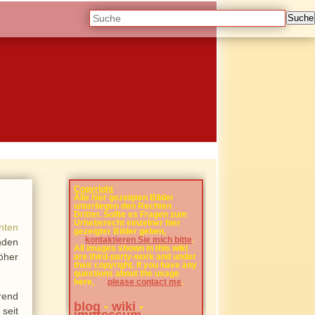
Suche
Copyright
Alle hier gezeigten Bilder
unterliegen den Rechten
Dritter. Sollte es Fragen zum
Urheberecht einzelner hier
unten
gezeigter Bilder geben,
kontaktieren Sie mich bitte
.
nden
All images shown in this wiki
höher
are third-party-work and under
their copyright. If you have any
questions about the usage
here,
please contact me
.
rend
blog
-
wiki
-
seit
impressum