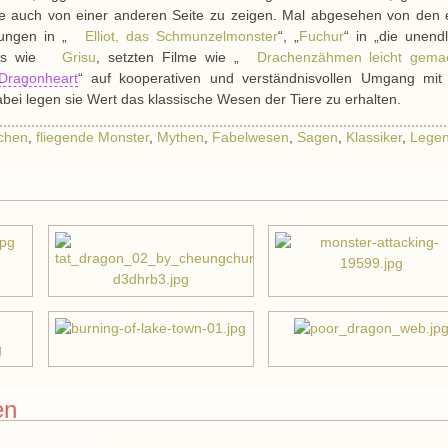
ie auch von einer anderen Seite zu zeigen. Mal abgesehen von den 
ungen in „
Elliot, das Schmunzelmonster
“, „
Fuchur
“ in „die unend
as wie
Grisu
, setzten Filme wie „
Drachenzähmen leicht gema
Dragonheart
“ auf kooperativen und verständnisvollen Umgang mit
bei legen sie Wert das klassische Wesen der Tiere zu erhalten.
chen
,
fliegende Monster
,
Mythen
,
Fabelwesen
,
Sagen
,
Klassiker
,
Lege
en