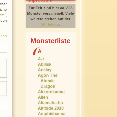
eher
Zur Zeit sind hier ca. 323
liche
Monster versammelt. Viele
cht
“,
weitere stehen auf der
 den
Warteliste
.
nden
Monsterliste
A
A-z
Abilisk
Acklay
Agon The
Atomic
Dragon
Akkorokamui
Alien
Altamaha-ha
Altitude 2010
Amphisbaena