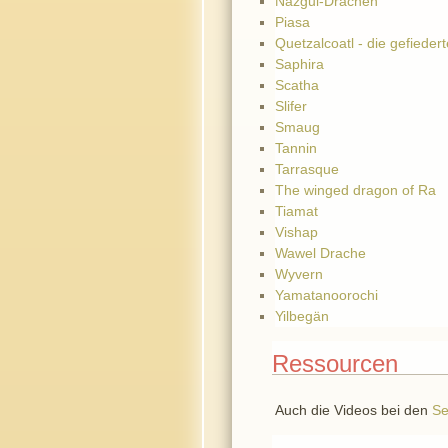
Nazgul-Drachen
Piasa
Quetzalcoatl - die gefieder
Saphira
Scatha
Slifer
Smaug
Tannin
Tarrasque
The winged dragon of Ra
Tiamat
Vishap
Wawel Drache
Wyvern
Yamatanoorochi
Yilbegän
Ressourcen
Auch die Videos bei den
Se