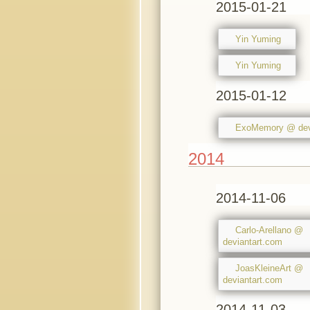
2015-01-21
Yin Yuming
Yin Yuming
2015-01-12
ExoMemory @ dev
2014
2014-11-06
Carlo-Arellano @
deviantart.com
JoasKleineArt @
deviantart.com
2014-11-03