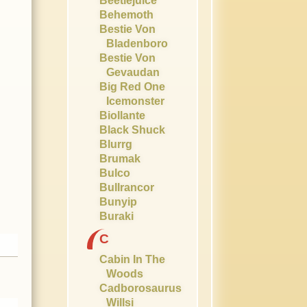
Beetlejuice
Behemoth
Bestie Von
Bladenboro
Bestie Von
Gevaudan
Big Red One
Icemonster
Biollante
Black Shuck
Blurrg
Brumak
Bulco
Bullrancor
Bunyip
Buraki
C
Cabin In The
Woods
Cadborosaurus
Willsi