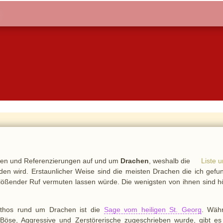
then und Referenzierungen auf und um
Drachen
, weshalb die
Liste 
rden wird. Erstaunlicher Weise sind die meisten Drachen die ich gefu
inflößender Ruf vermuten lassen würde. Die wenigsten von ihnen sind 
ythos rund um Drachen ist die
Sage vom heiligen St. Georg
. Wäh
Böse, Aggressive und Zerstörerische zugeschrieben wurde, gibt es 