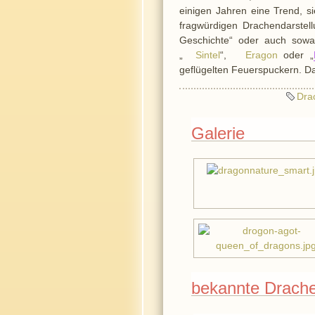
einigen Jahren eine Trend, s
fragwürdigen Drachendarstell
Geschichte“ oder auch sow
„
Sintel
“,
Eragon
oder „
geflügelten Feuerspuckern. Da
Dra
Galerie
bekannte Drach