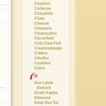
Ceadeus
Cerberus
Charybdis
Chaw
Chessie
Chimaere
Chupacabra
Cloverfield
Colo Claw Fish
Creaturedesign
Critters
Cthulhu
Cuelebre
Cykor
D
Das Letzte
Einhorn
Death Kappa
Debouse
Deep Star Six