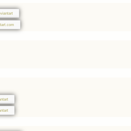
viantart
tart.com
ntart
ntart