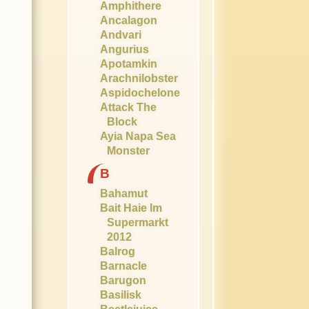
Amphithere
Ancalagon
Andvari
Angurius
Apotamkin
Arachnilobster
Aspidochelone
Attack The
Block
Ayia Napa Sea
Monster
B
Bahamut
Bait Haie Im
Supermarkt
2012
Balrog
Barnacle
Barugon
Basilisk