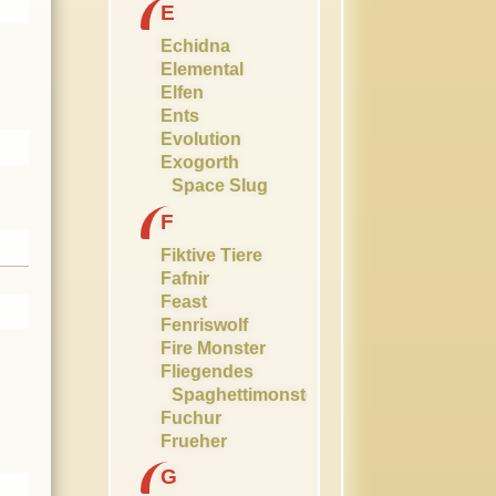
E
Echidna
Elemental
Elfen
Ents
Evolution
Exogorth
Space Slug
F
Fiktive Tiere
Fafnir
Feast
Fenriswolf
Fire Monster
Fliegendes
Spaghettimonster
Fuchur
Frueher
G