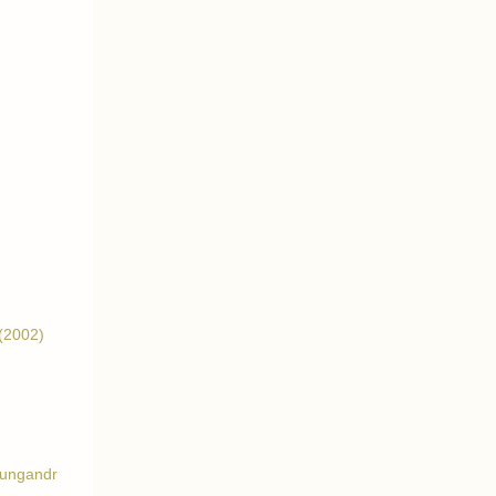
 (2002)
mungandr