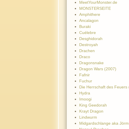
MeetYourMonster.de
MONSTERSEITE
Amphithere
Ancalagon
Buraki
Cuélebre
Desghidorah
Destroyah
Drachen
Draco
Dragonsnake
Dragon Wars (2007)
Fafnir
Fuchur
Die Herrschaft des Feuers
Hydra
Imoogi
King Geedorah
Krayt Dragon
Lindwurm
Midgardschlange aka Jör