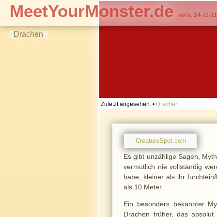
MeetYourMonster.de
vers. 14-11-11
[[
Drachen
]]
Zuletzt angesehen:
•
Drachen
CreatureSpot.com
Es gibt unzählige Sagen, My
vermutlich nie vollständig we
habe, kleiner als ihr furchte
als 10 Meter.
Ein besonders bekannter M
Drachen früher, das absolut 