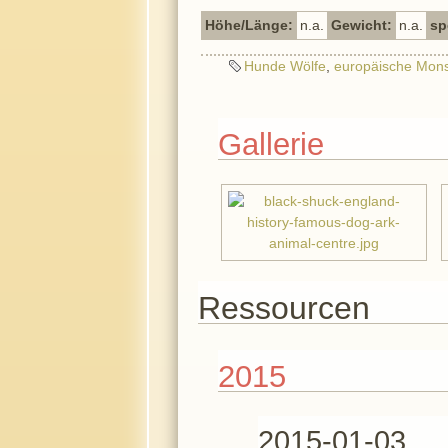
Höhe/Länge:
n.a.
Gewicht:
n.a.
sp
Hunde Wölfe
,
europäische Mons
Gallerie
Ressourcen
2015
2015-01-03