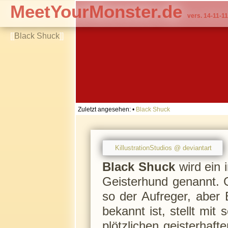
MeetYourMonster.de
vers. 14-11-11
[[
Black Shuck
]]
Zuletzt angesehen:
•
Black Shuck
KillustrationStudios @ deviantart
Black Shuck
wird ein 
Geisterhund genannt. G
so der Aufreger, aber 
bekannt ist, stellt mi
plötzlichen geisterhaf