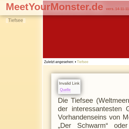
MeetYourMonster.de
vers. 14-11-11
[[
Tiefsee
]]
Zuletzt angesehen:
•
Tiefsee
Invalid Link
Quelle
Die Tiefsee (Weltmeerr
der interessantesten 
Vorhandenseins von Mo
„Der Schwarm“ oder