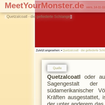
MeetYourMonster.de
vers. 14-11-11
[[
Quetzalcoatl - die gefiederte Schlange
]]
Zuletzt angesehen:
•
Quetzalcoatl - die gefiederte Sch
Quelle
Quetzalcoatl
oder auc
Sagengestalt de
südamerikanischer Vö
Kräften ausgestattet, 
der unter anderem das