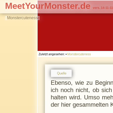
MeetYourMonster.de
vers. 14-11-11
[[
Monstercuteness
]]
Zuletzt angesehen:
•
Monstercuteness
Quelle
Ebenso, wie zu Beginn
ich noch nicht, ob sic
halten wird. Umso mehr
der hier gesammelten 