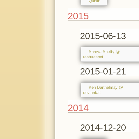
Quelle
2015
2015-06-13
Shreya Shetty @
reaturespot
2015-01-21
Ken Barthelmay @
deviantart
2014
2014-12-20