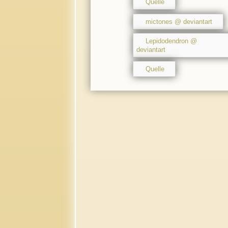
Quelle
mictones @ deviantart
Lepidodendron @
deviantart
Quelle