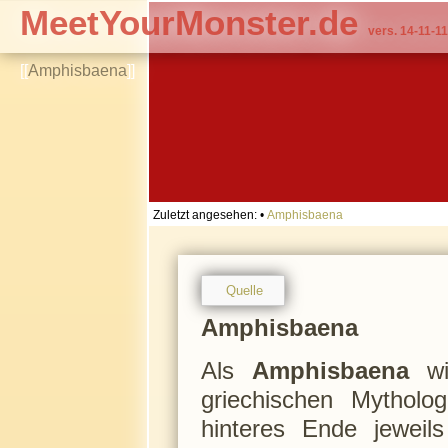
MeetYourMonster.de
vers. 14-11-11
[[
Amphisbaena
]]
Zuletzt angesehen:
•
Amphisbaena
Quelle
Amphisbaena
Als
Amphisbaena
wir
griechischen Mytholo
hinteres Ende jeweil