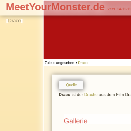
MeetYourMonster.de
vers. 14-11-11
[[
Draco
]]
Zuletzt angesehen:
•
Draco
Quelle
Draco
ist der
Drache
aus dem Film Dra
Gallerie