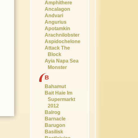
Amphithere
Ancalagon
Andvari
Angurius
Apotamkin
Arachnilobster
Aspidochelone
Attack The
Block
Ayia Napa Sea
Monster
B
Bahamut
Bait Haie Im
Supermarkt
2012
Balrog
Barnacle
Barugon
Basilisk