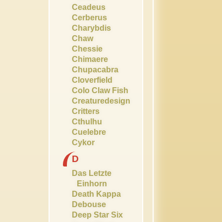
Ceadeus
Cerberus
Charybdis
Chaw
Chessie
Chimaere
Chupacabra
Cloverfield
Colo Claw Fish
Creaturedesign
Critters
Cthulhu
Cuelebre
Cykor
D
Das Letzte
Einhorn
Death Kappa
Debouse
Deep Star Six