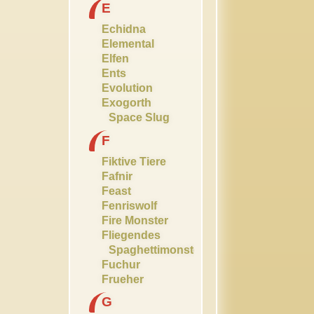
E
Echidna
Elemental
Elfen
Ents
Evolution
Exogorth
Space Slug
F
Fiktive Tiere
Fafnir
Feast
Fenriswolf
Fire Monster
Fliegendes
Spaghettimonster
Fuchur
Frueher
G