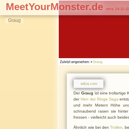
MeetYourMonster.de
vers. 14-11-11
[[
Graug
]]
Zuletzt angesehen:
•
Graug
wikia.com
Der
Graug
ist eine trollartig
der
Herr der Ringe Saga
entst
und mehr Metern Höhe und 
schnaubend rasen sie hinte
fressen - vielleicht auch beide
Ähnlich wie bei den
Trollen
, b