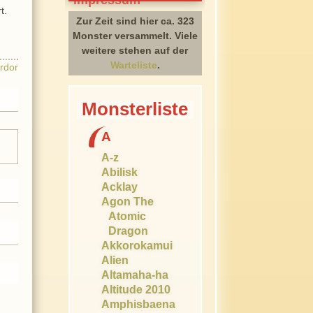
t.
Zur Zeit sind hier ca. 323
Monster versammelt. Viele
weitere stehen auf der
Warteliste
.
rdor
Monsterliste
A
A-z
Abilisk
Acklay
Agon The
Atomic
Dragon
Akkorokamui
Alien
Altamaha-ha
Altitude 2010
Amphisbaena