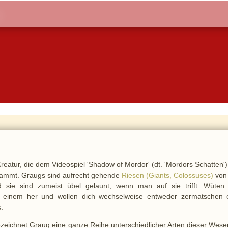
e Kreatur, die dem Videospiel 'Shadow of Mordor' (dt. 'Mordors Schatten'
ammt. Graugs sind aufrecht gehende
Riesen (Giants, Colossuses)
von 
sie sind zumeist übel gelaunt, wenn man auf sie trifft. Wüten
r einem her und wollen dich wechselweise entweder zermatschen 
s.
ezeichnet Graug eine ganze Reihe unterschiedlicher Arten dieser Wese