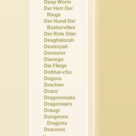
Deep Worm
Der Herr Der
Ringe
Der Hund Der
Baskervilles
Der Rote Stier
Desghidorah
Destroyah
Devourer
Dianoga
Die Fliege
Dobhar-chu
Dogora
Drachen
Draco
Dragonsnake
Dragonwars
Draugr
Dungeons
Dragons
Dracorex