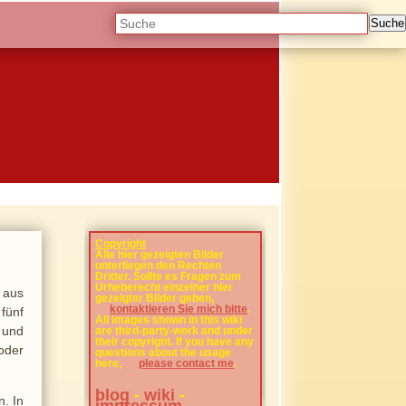
Suche
Copyright
Alle hier gezeigten Bilder
unterliegen den Rechten
Dritter. Sollte es Fragen zum
Urheberecht einzelner hier
) aus
gezeigter Bilder geben,
kontaktieren Sie mich bitte
.
fünf
All images shown in this wiki
 und
are third-party-work and under
their copyright. If you have any
oder
questions about the usage
here,
please contact me
.
blog
-
wiki
-
n. In
impressum