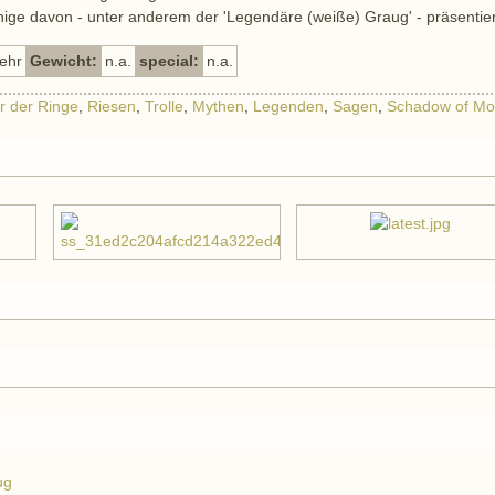
ige davon - unter anderem der 'Legendäre (weiße) Graug' - präsentier
ehr
Gewicht:
n.a.
special:
n.a.
r der Ringe
,
Riesen
,
Trolle
,
Mythen
,
Legenden
,
Sagen
,
Schadow of Mo
ug