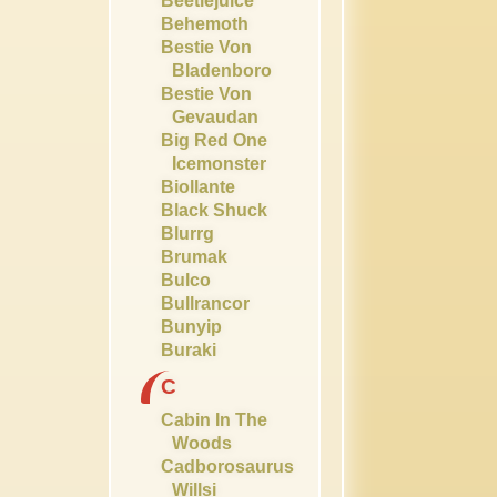
Beetlejuice
Behemoth
Bestie Von
Bladenboro
Bestie Von
Gevaudan
Big Red One
Icemonster
Biollante
Black Shuck
Blurrg
Brumak
Bulco
Bullrancor
Bunyip
Buraki
C
Cabin In The
Woods
Cadborosaurus
Willsi