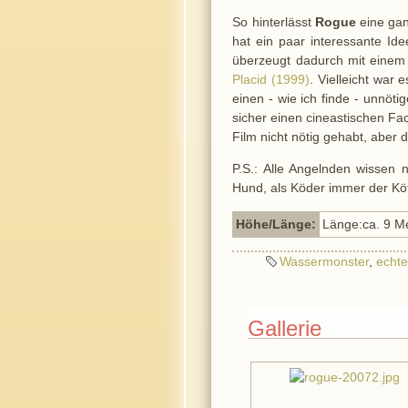
So hinterlässt
Rogue
eine ganz
hat ein paar interessante I
überzeugt dadurch mit einem 
Placid (1999)
. Vielleicht war
einen - wie ich finde - unnöt
sicher einen cineastischen Fac
Film nicht nötig gehabt, aber d
P.S.: Alle Angelnden wissen 
Hund, als Köder immer der Köt
Höhe/Länge:
Länge:ca. 9 M
Wassermonster
,
echt
Gallerie