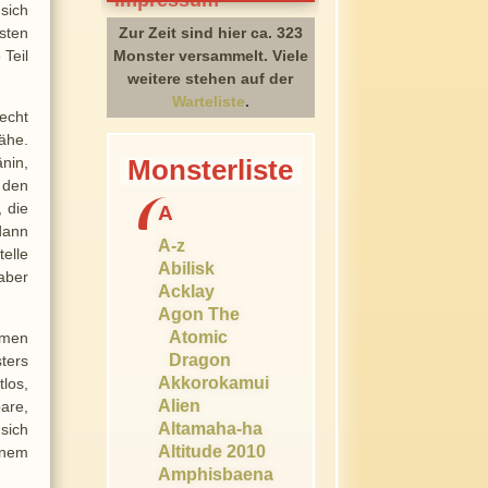
sich
sten
Zur Zeit sind hier ca. 323
 Teil
Monster versammelt. Viele
weitere stehen auf der
Warteliste
.
echt
ähe.
nin,
Monsterliste
 den
, die
A
dann
A-z
telle
Abilisk
aber
Acklay
Agon The
Atomic
hmen
Dragon
ters
Akkorokamui
tlos,
Alien
are,
Altamaha-ha
sich
Altitude 2010
inem
Amphisbaena