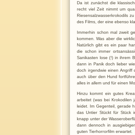
Da ist zunächst die klassisch
recht viel Zeit nimmt um qua
Riesensalzwasserkrokodils zu l
des Films, der eine ebenso kla
Immerhin schon mal zweit ges
kommen. Was aber die wirklich
Natürlich gibt es ein paar h
die schon immer ortsansässig
Sanikasten lose (!) in ihrem 
dann in Panik doch lieber wi
doch irgendwie einen Angriff 
auch über den Hund fortführe
alles in allem und für einen Mo
Hinzu kommt ein gutes Kreat
arbeitet (was bei Krokodilen
leidet. Im Gegenteil, gerade h
das Untier Stückt für Stück 
knapp unter der Wasseroberfl
dann dennoch in ausgiebige
guten Tierhorrorfilm erwartet.