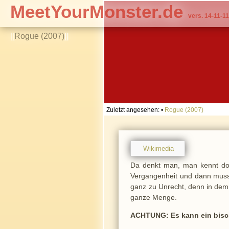
MeetYourMonster.de
vers. 14-11-11
[[
Rogue (2007)
]]
Zuletzt angesehen:
•
Rogue (2007)
Wikimedia
Da denkt man, man kennt doch
Vergangenheit und dann muss
ganz zu Unrecht, denn in dem 
ganze Menge.
ACHTUNG: Es kann ein bisc