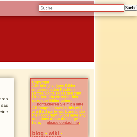
Suche
Copyright
Alle hier gezeigten Bilder
unterliegen den Rechten
Dritter. Sollte es Fragen zum
Urheberecht einzelner hier
eren
gezeigter Bilder geben,
kontaktieren Sie mich bitte
.
 das
All images shown in this wiki
eine
are third-party-work and under
their copyright. If you have any
questions about the usage
here,
please contact me
.
blog
-
wiki
-
impressum