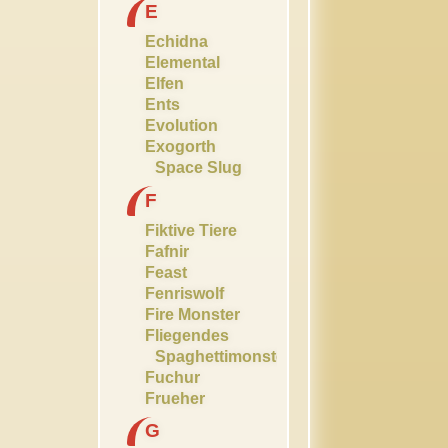
E
Echidna
Elemental
Elfen
Ents
Evolution
Exogorth
Space Slug
F
Fiktive Tiere
Fafnir
Feast
Fenriswolf
Fire Monster
Fliegendes
Spaghettimonster
Fuchur
Frueher
G