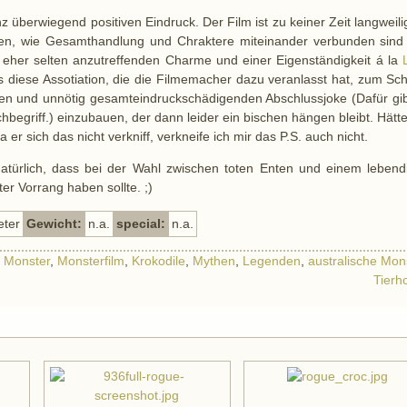
 überwiegend positiven Eindruck. Der Film ist zu keiner Zeit langweili
deen, wie Gesamthandlung und Chraktere miteinander verbunden sind
eher selten anzutreffenden Charme und einer Eigenständigkeit á la
 es diese Assotiation, die die Filmemacher dazu veranlasst hat, zum Sc
igen und unnötig gesamteindruckschädigenden Abschlussjoke (Dafür gib
hbegriff.) einzubauen, der dann leider ein bischen hängen bleibt. Hätt
a er sich das nicht verkniff, verkneife ich mir das P.S. auch nicht.
natürlich, dass bei der Wahl zwischen toten Enten und einem lebend
er Vorrang haben sollte. ;)
eter
Gewicht:
n.a.
special:
n.a.
e Monster
,
Monsterfilm
,
Krokodile
,
Mythen
,
Legenden
,
australische Mon
Tierh