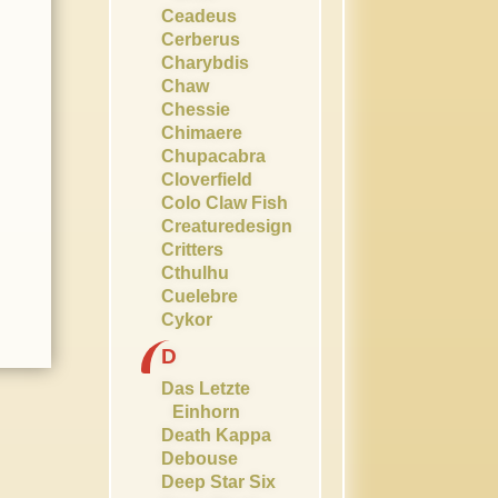
Ceadeus
Cerberus
Charybdis
Chaw
Chessie
Chimaere
Chupacabra
Cloverfield
Colo Claw Fish
Creaturedesign
Critters
Cthulhu
Cuelebre
Cykor
D
Das Letzte
Einhorn
Death Kappa
Debouse
Deep Star Six