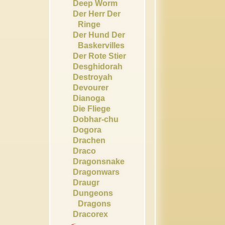
Deep Worm
Der Herr Der
Ringe
Der Hund Der
Baskervilles
Der Rote Stier
Desghidorah
Destroyah
Devourer
Dianoga
Die Fliege
Dobhar-chu
Dogora
Drachen
Draco
Dragonsnake
Dragonwars
Draugr
Dungeons
Dragons
Dracorex