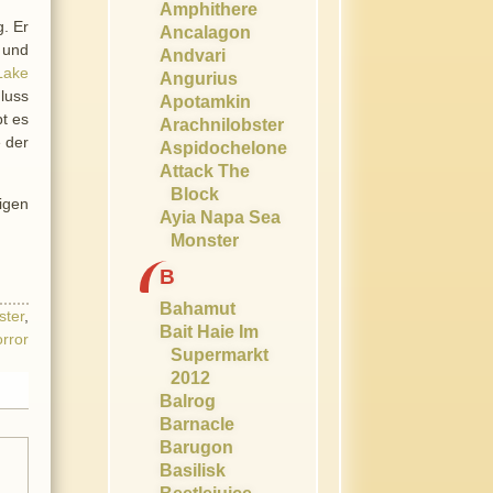
Amphithere
g. Er
Ancalagon
 und
Andvari
Lake
Angurius
hluss
Apotamkin
t es
Arachnilobster
e der
Aspidochelone
Attack The
Block
igen
Ayia Napa Sea
Monster
B
Bahamut
ster
,
Bait Haie Im
orror
Supermarkt
2012
Balrog
Barnacle
Barugon
Basilisk