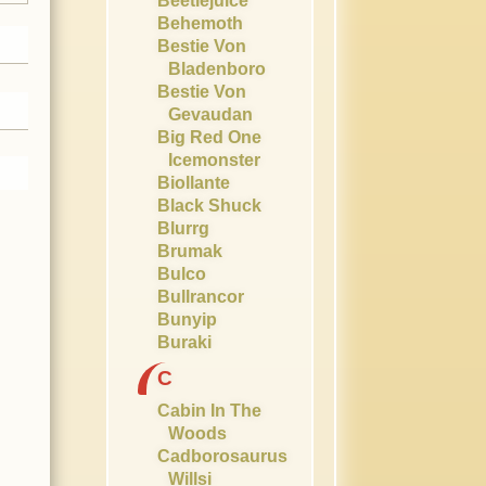
Beetlejuice
Behemoth
Bestie Von
Bladenboro
Bestie Von
Gevaudan
Big Red One
Icemonster
Biollante
Black Shuck
Blurrg
Brumak
Bulco
Bullrancor
Bunyip
Buraki
C
Cabin In The
Woods
Cadborosaurus
Willsi