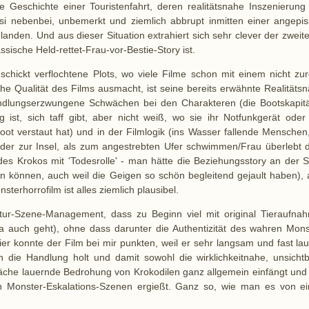
e Geschichte einer Touristenfahrt, deren realitätsnahe Inszenierung 
si nebenbei, unbemerkt und ziemlich abbrupt inmitten einer angepis
anden. Und aus dieser Situation extrahiert sich sehr clever der zweite
ssische Held-rettet-Frau-vor-Bestie-Story ist.
chickt verflochtene Plots, wo viele Filme schon mit einem nicht zur
e Qualität des Films ausmacht, ist seine bereits erwähnte Realitätsn
andlungserzwungene Schwächen bei den Charakteren (die Bootskapitä
 ist, sich taff gibt, aber nicht weiß, wo sie ihr Notfunkgerät oder
Boot verstaut hat) und in der Filmlogik (ins Wasser fallende Menschen
eder zur Insel, als zum angestrebten Ufer schwimmen/Frau überlebt 
des Krokos mit 'Todesrolle' - man hätte die Beziehungsstory an der S
n können, auch weil die Geigen so schön begleitend gejault haben), 
nsterhorrofilm ist alles ziemlich plausibel.
ur-Szene-Management, dass zu Beginn viel mit original Tieraufna
 ja auch geht), ohne dass darunter die Authentizität des wahren Mons
ier konnte der Film bei mir punkten, weil er sehr langsam und fast lau
in die Handlung holt und damit sowohl die wirklichkeitnahe, unsichtb
äche lauernde Bedrohung von Krokodilen ganz allgemein einfängt und 
n Monster-Eskalations-Szenen ergießt. Ganz so, wie man es von e