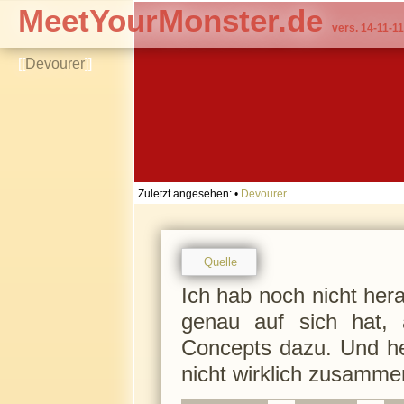
MeetYourMonster.de
vers. 14-11-11
[[
Devourer
]]
Zuletzt angesehen:
•
Devourer
Quelle
Ich hab noch nicht he
genau auf sich hat, 
Concepts dazu. Und he
nicht wirklich zusamme