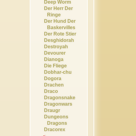
Deep Worm
Der Herr Der
Ringe
Der Hund Der
Baskervilles
Der Rote Stier
Desghidorah
Destroyah
Devourer
Dianoga
Die Fliege
Dobhar-chu
Dogora
Drachen
Draco
Dragonsnake
Dragonwars
Draugr
Dungeons
Dragons
Dracorex