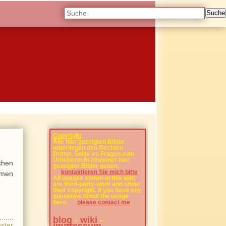
Suche
Copyright
Alle hier gezeigten Bilder
unterliegen den Rechten
Dritter. Sollte es Fragen zum
Urheberecht einzelner hier
schen
gezeigter Bilder geben,
kontaktieren Sie mich bitte
.
lmen
All images shown in this wiki
are third-party-work and under
their copyright. If you have any
questions about the usage
here,
please contact me
.
blog
-
wiki
-
impressum
ster