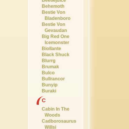
Beetlejuice
Behemoth
Bestie Von
Bladenboro
Bestie Von
Gevaudan
Big Red One
Icemonster
Biollante
Black Shuck
Blurrg
Brumak
Bulco
Bullrancor
Bunyip
Buraki
C
Cabin In The
Woods
Cadborosaurus
Willsi