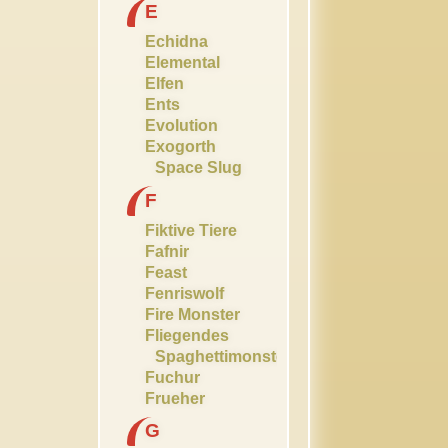
E
Echidna
Elemental
Elfen
Ents
Evolution
Exogorth
Space Slug
F
Fiktive Tiere
Fafnir
Feast
Fenriswolf
Fire Monster
Fliegendes
Spaghettimonster
Fuchur
Frueher
G