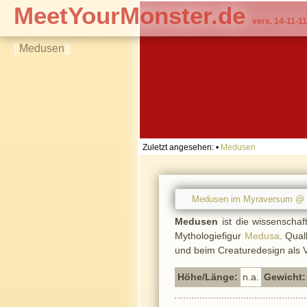
MeetYourMonster.de
vers. 14-11-11
[[
Medusen
]]
Zuletzt angesehen:
•
Medusen
Medusen im Myraversum @ 
Medusen
ist die wissenschaf
Mythologiefigur
Medusa
. Qua
und beim Creaturedesign als V
Höhe/Länge:
n.a.
Gewicht: