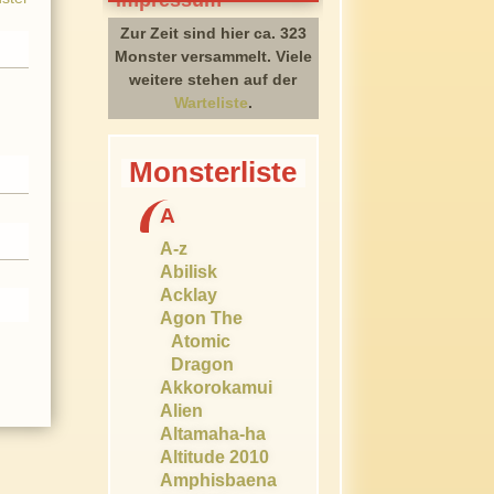
Zur Zeit sind hier ca. 323
Monster versammelt. Viele
weitere stehen auf der
Warteliste
.
Monsterliste
A
A-z
Abilisk
Acklay
Agon The
Atomic
Dragon
Akkorokamui
Alien
Altamaha-ha
Altitude 2010
Amphisbaena