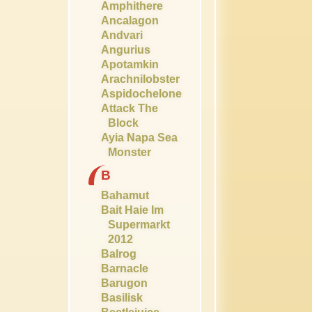
Amphithere
Ancalagon
Andvari
Angurius
Apotamkin
Arachnilobster
Aspidochelone
Attack The
Block
Ayia Napa Sea
Monster
B
Bahamut
Bait Haie Im
Supermarkt
2012
Balrog
Barnacle
Barugon
Basilisk