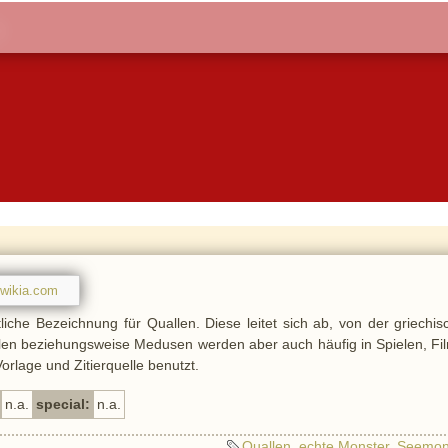
wikia.com
tliche Bezeichnung für Quallen. Diese leitet sich ab, von der griechi
llen beziehungsweise Medusen werden aber auch häufig in Spielen, Fi
orlage und Zitierquelle benutzt.
n.a.
special:
n.a.
Quallen
,
echte Monster
,
Seemon