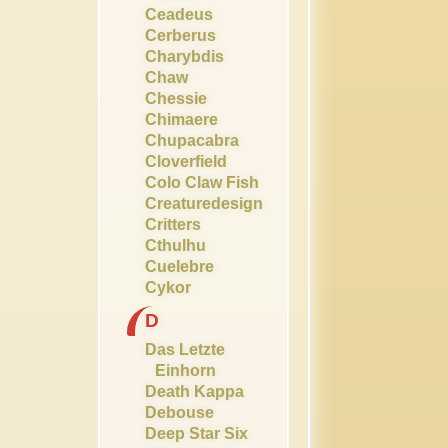
Ceadeus
Cerberus
Charybdis
Chaw
Chessie
Chimaere
Chupacabra
Cloverfield
Colo Claw Fish
Creaturedesign
Critters
Cthulhu
Cuelebre
Cykor
D
Das Letzte
Einhorn
Death Kappa
Debouse
Deep Star Six