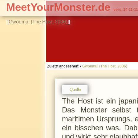
MeetYourMonster.de
vers. 14-11-11
[[
Gwoemul (The Host, 2006)
]]
Zuletzt angesehen:
•
Gwoemul (The Host, 2006)
Quelle
The Host ist ein japa
Das Monster selbst
maritimen Ursprungs, e
ein bisschen was. Dabe
und wirkt sehr glaubha