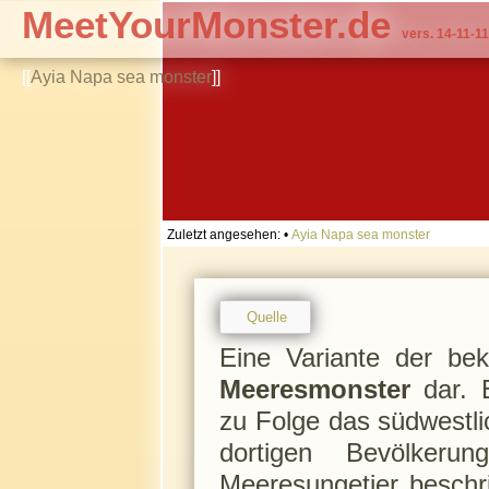
MeetYourMonster.de
vers. 14-11-11
[[
Ayia Napa sea monster
]]
Zuletzt angesehen:
•
Ayia Napa sea monster
Quelle
Eine Variante der be
Meeresmonster
dar. E
zu Folge das südwestli
dortigen Bevölkeru
Meeresungetier beschr