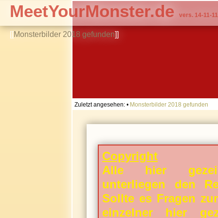
MeetYourMonster.de
vers. 14-11-11
[[
Monsterbilder 2018 gefunden
]]
Zuletzt angesehen:
•
Monsterbilder 2018 gefunden
Copyright
Alle hier gezei
unterliegen den Rec
Sollte es Fragen zu
einzelner hier gez