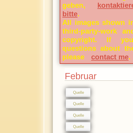
geben,
kontakti
bitte
.
All images shown in
third-party-work an
copyright. If y
questions about th
please
contact me
.
Februar
Quelle
Quelle
Quelle
Quelle