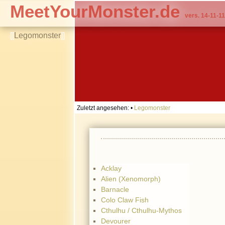
MeetYourMonster.de
vers. 14-11-11
[[
Legomonster
]]
Zuletzt angesehen:
•
Legomonster
Acklay
Alien (Xenomorph)
Barnacle
Colo Claw Fish
Cthulhu / Cthulhu-Mythos
Devourer