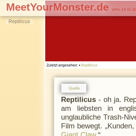
MeetYourMonster.de
vers. 14-11-11
[[
Reptilicus
]]
Zuletzt angesehen:
•
Reptilicus
Quelle
Reptilicus
- oh ja. Rep
am liebsten in engl
unglaubliche Trash-Niv
Film bewegt. „Kunden,
Giant Claw
.“