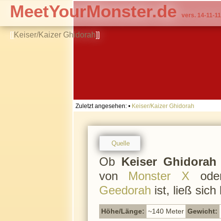
MeetYourMonster.de
vers. 14-11-11
[[
Keiser/Kaizer Ghidorah
]]
Zuletzt angesehen:
•
Keiser/Kaizer Ghidorah
Quelle
Ob
Keiser Ghidorah
von
Monster X
oder
Geedorah
ist, ließ sich
Höhe/Länge:
~140 Meter
Gewicht: