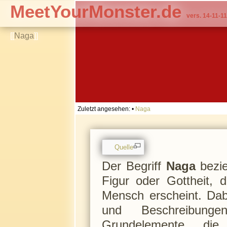
MeetYourMonster.de
vers. 14-11-11
[[
Naga
]]
Zuletzt angesehen:
•
Naga
Quelle
Der Begriff
Naga
bezie
Figur oder Gottheit,
Mensch erscheint. Dab
und Beschreibunge
Grundelemente, di