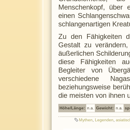
Menschenkopf, über e
einen Schlangenschwan
schlangenartigen Kreat
Zu den Fähigkeiten d
Gestalt zu verändern,
äußerlichen Schilderun
diese Fähigkeiten a
Begleiter von Überg
verschiedene Naga
beziehungsweise berü
die meisten von ihnen 
Höhe/Länge:
n.a.
Gewicht:
n.a.
sp
Mythen
,
Legenden
,
asiatis