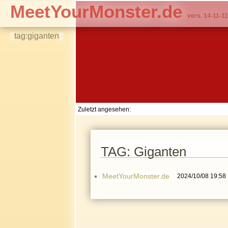
MeetYourMonster.de
vers. 14-11-11
[[
tag:giganten
]]
Zuletzt angesehen:
TAG: Giganten
MeetYourMonster.de
2024/10/08 19:58