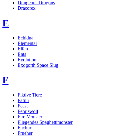
Dungeons Dragons
Dracorex
E
Echidna
Elemental
Elfen
Ents
Evolution
Exogorth Space Slug
F
Fiktive Tiere
Fafnir
Feast
Fenriswolf
Fire Monster
Fliegendes Spaghettimonster
Fuchur
Frueher