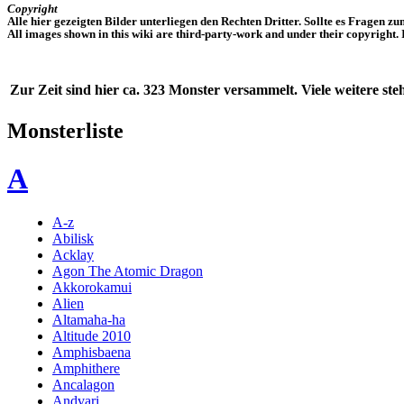
Copyright
Alle hier gezeigten Bilder unterliegen den Rechten Dritter. Sollte es Fragen z
All images shown in this wiki are third-party-work and under their copyright. 
Zur Zeit sind hier ca. 323 Monster versammelt. Viele weitere st
Monsterliste
A
A-z
Abilisk
Acklay
Agon The Atomic Dragon
Akkorokamui
Alien
Altamaha-ha
Altitude 2010
Amphisbaena
Amphithere
Ancalagon
Andvari