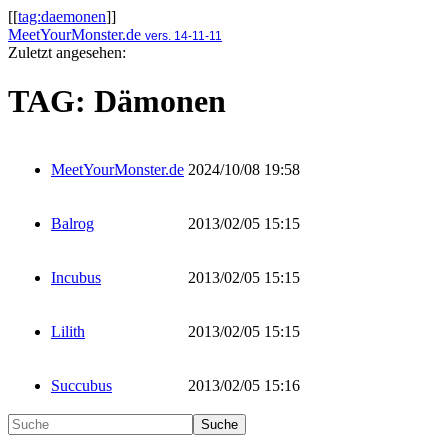
[[
tag:daemonen
]]
MeetYourMonster.de
vers. 14-11-11
Zuletzt angesehen:
TAG: Dämonen
MeetYourMonster.de
2024/10/08 19:58
Balrog
2013/02/05 15:15
Incubus
2013/02/05 15:15
Lilith
2013/02/05 15:15
Succubus
2013/02/05 15:16
Suche