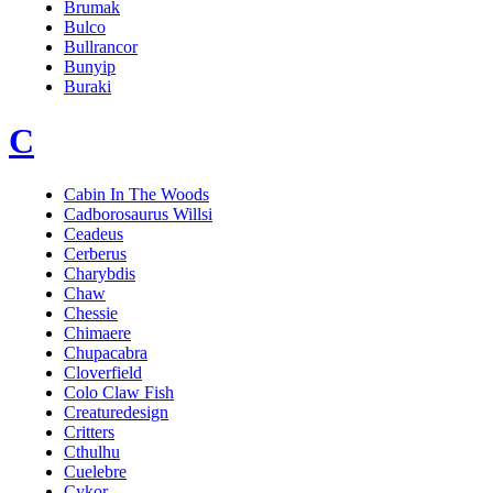
Brumak
Bulco
Bullrancor
Bunyip
Buraki
C
Cabin In The Woods
Cadborosaurus Willsi
Ceadeus
Cerberus
Charybdis
Chaw
Chessie
Chimaere
Chupacabra
Cloverfield
Colo Claw Fish
Creaturedesign
Critters
Cthulhu
Cuelebre
Cykor