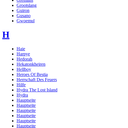
Gremlins
Grootslang
Guiron
Gusano
Gwoemul
H
Haie
Harpye
Hedorah
Hekatonkheiren
Hellboy
Heroes Of Bestia
Herrschaft Des Feuers
Hilfe
Hydra The Lost Island
Hydra
Hauptseite
Hauptseite
Hauptseite
Hauptseite
Hauptseite
Hauptseite