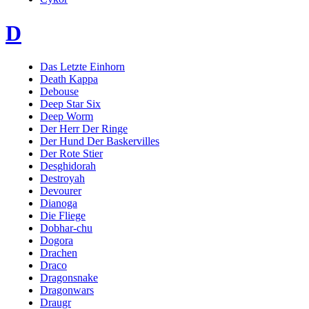
D
Das Letzte Einhorn
Death Kappa
Debouse
Deep Star Six
Deep Worm
Der Herr Der Ringe
Der Hund Der Baskervilles
Der Rote Stier
Desghidorah
Destroyah
Devourer
Dianoga
Die Fliege
Dobhar-chu
Dogora
Drachen
Draco
Dragonsnake
Dragonwars
Draugr