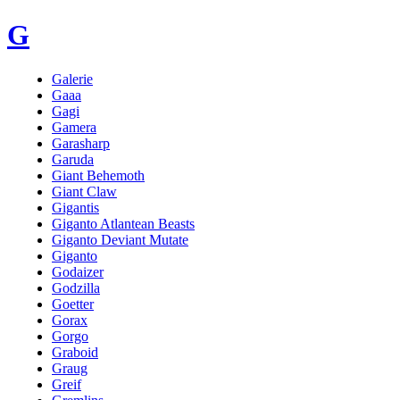
G
Galerie
Gaaa
Gagi
Gamera
Garasharp
Garuda
Giant Behemoth
Giant Claw
Gigantis
Giganto Atlantean Beasts
Giganto Deviant Mutate
Giganto
Godaizer
Godzilla
Goetter
Gorax
Gorgo
Graboid
Graug
Greif