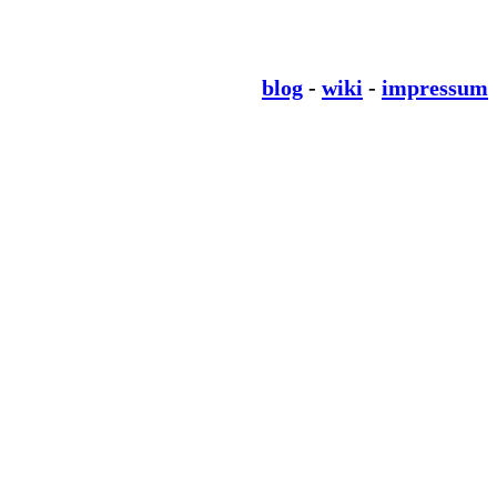
blog
-
wiki
-
impressum