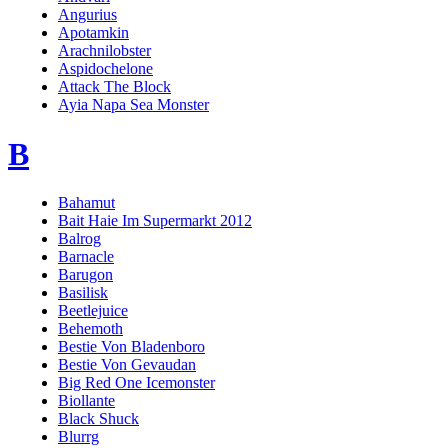
Angurius
Apotamkin
Arachnilobster
Aspidochelone
Attack The Block
Ayia Napa Sea Monster
B
Bahamut
Bait Haie Im Supermarkt 2012
Balrog
Barnacle
Barugon
Basilisk
Beetlejuice
Behemoth
Bestie Von Bladenboro
Bestie Von Gevaudan
Big Red One Icemonster
Biollante
Black Shuck
Blurrg