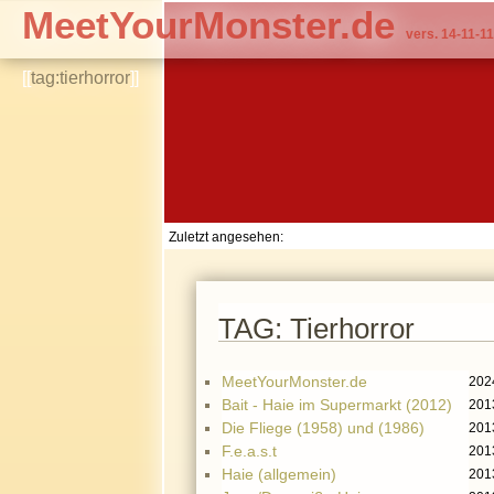
MeetYourMonster.de
vers. 14-11-11
[[
tag:tierhorror
]]
Zuletzt angesehen:
TAG: Tierhorror
MeetYourMonster.de
202
Bait - Haie im Supermarkt (2012)
201
Die Fliege (1958) und (1986)
201
F.e.a.s.t
201
Haie (allgemein)
201